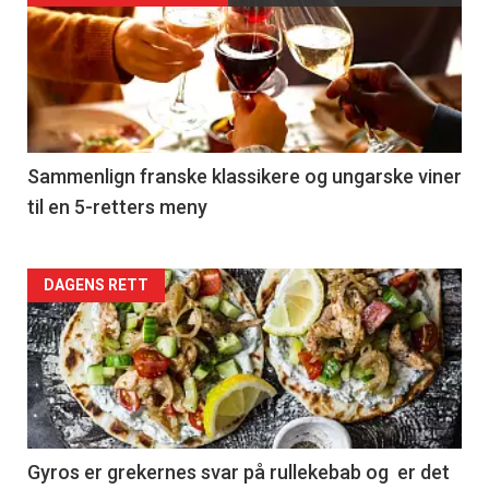
akkurat
nå
-
5
Sammenlign franske klassikere og ungarske viner
til en 5-retters meny
Forsiden
DAGENS RETT
akkurat
nå
-
6
Gyros er grekernes svar på rullekebab og er det