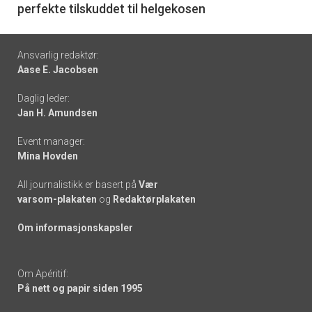
perfekte tilskuddet til helgekosen
Footer
Ansvarlig redaktør:
Aase E. Jacobsen
-
Daglig leder:
links
Jan H. Amundsen
Event manager:
Mina Hovden
All journalistikk er basert på
Vær
varsom-plakaten
og
Redaktørplakaten
Om informasjonskapsler
Om Apéritif:
På nett og papir siden 1995