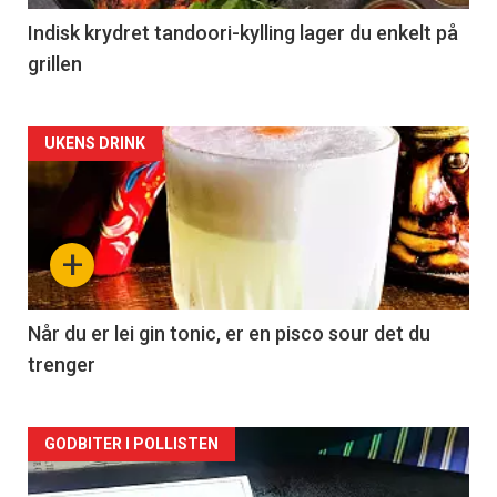
Indisk krydret tandoori-kylling lager du enkelt på
grillen
Forsiden
UKENS DRINK
akkurat
nå
+
-
2
Når du er lei gin tonic, er en pisco sour det du
trenger
Forsiden
GODBITER I POLLISTEN
akkurat