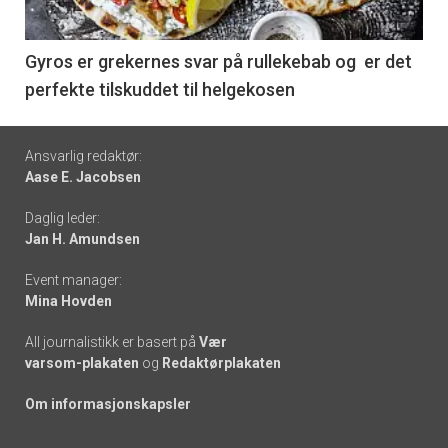
-
6
Gyros er grekernes svar på rullekebab og er det
perfekte tilskuddet til helgekosen
Footer
Ansvarlig redaktør:
Aase E. Jacobsen
-
Daglig leder:
links
Jan H. Amundsen
Event manager:
Mina Hovden
All journalistikk er basert på
Vær
varsom-plakaten
og
Redaktørplakaten
Om informasjonskapsler