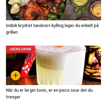
Indisk krydret tandoori-kylling lager du enkelt på
grillen
Forsiden
UKENS DRINK
akkurat
nå
+
-
2
Når du er lei gin tonic, er en pisco sour det du
trenger