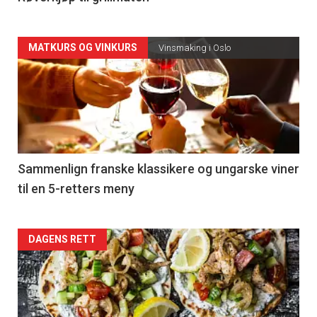
Forsiden
MATKURS OG VINKURS
Vinsmaking i Oslo
akkurat
nå
-
5
Sammenlign franske klassikere og ungarske viner
til en 5-retters meny
Forsiden
DAGENS RETT
akkurat
nå