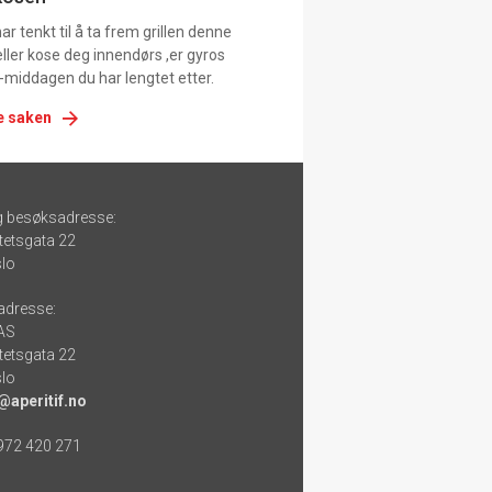
r tenkt til å ta frem grillen denne
ller kose deg innendørs ,er gyros
-middagen du har lengtet etter.
e saken
g besøksadresse:
tetsgata 22
lo
adresse:
 AS
tetsgata 22
lo
@aperitif.no
 972 420 271