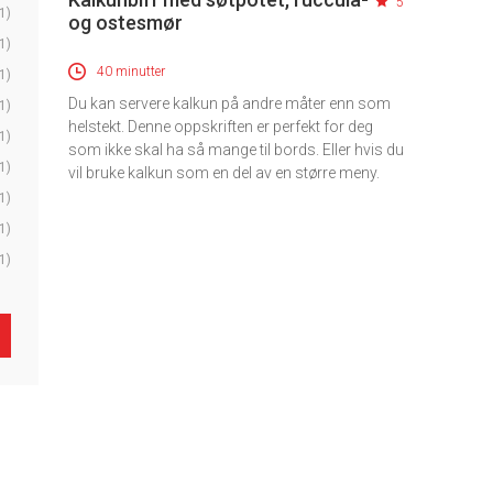
5
1)
og ostesmør
1)
40 minutter
1)
Du kan servere kalkun på andre måter enn som
1)
helstekt. Denne oppskriften er perfekt for deg
1)
som ikke skal ha så mange til bords. Eller hvis du
1)
vil bruke kalkun som en del av en større meny.
1)
1)
1)