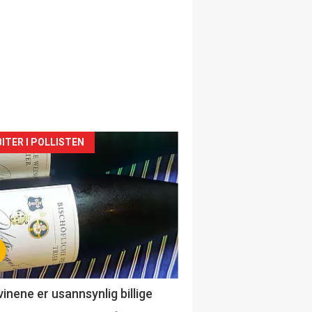
siden
ITER I POLLISTEN
urat
vinene er usannsynlig billige