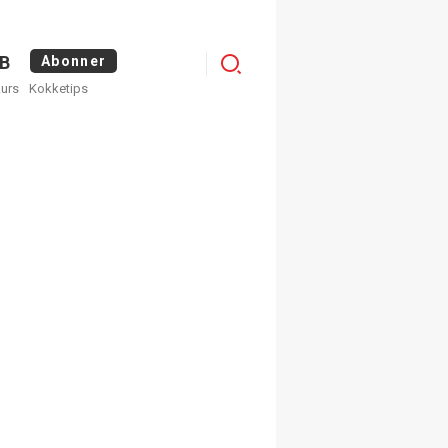
Logg
B
Abonner
kurs
Kokketips
inn