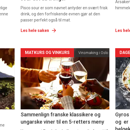
Årsaken 
elige
Pisco sour er som navnet antyder en svært frisk
himmel
denne
drink, og den forfriskende evnen gjør at den
passer perfekt også til mat.
Les hele saken
Les hel
Forsiden
For
MATKURS OG VINKURS
DAGE
Vinsmaking i Oslo
akkurat
akk
nå
nå
-
-
5
6
Sammenlign franske klassikere og
Gyros 
ungarske viner til en 5-retters meny
og er 
nne
helge