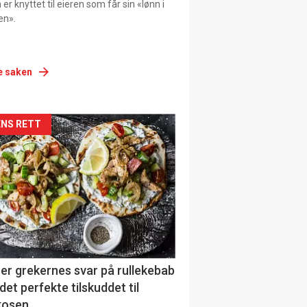
er knyttet til eieren som får sin «lønn i
en».
e saken
siden
NS RETT
urat
er grekernes svar på rullekebab
det perfekte tilskuddet til
kosen