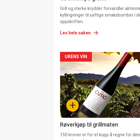
Grill og sterke krydder forvandler alminn
kyllingvinger til saftige smaksbomber i 
oppskriften.
Les hele saken
Forsiden
UKENS VIN
akkurat
nå
-
+
4
Røverkjøp til grillmaten
150 kroner er for et kupp å regne for de