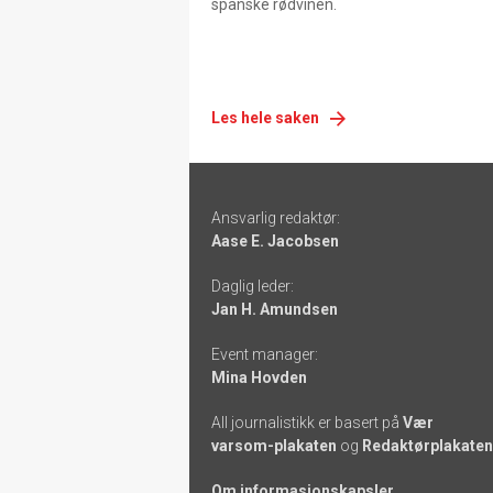
spanske rødvinen.
Les hele saken
Footer
Ansvarlig redaktør:
-
Aase E. Jacobsen
links
Daglig leder:
Jan H. Amundsen
Event manager:
Mina Hovden
All journalistikk er basert på
Vær
varsom-plakaten
og
Redaktørplakaten
Om informasjonskapsler