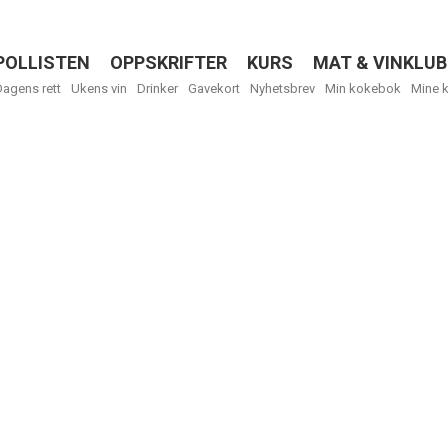
POLLISTEN
OPPSKRIFTER
KURS
MAT & VINKLUB
Menu
Dagens rett
Ukens vin
Drinker
Gavekort
Nyhetsbrev
Min kokebok
Mine 