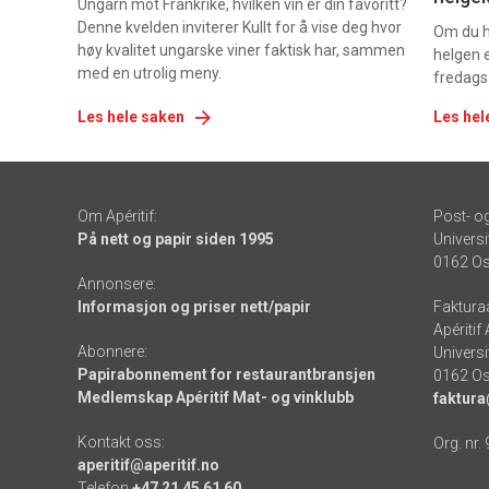
Ungarn mot Frankrike, hvilken vin er din favoritt?
Denne kvelden inviterer Kullt for å vise deg hvor
Om du ha
høy kvalitet ungarske viner faktisk har, sammen
helgen e
med en utrolig meny.
fredags
Les hele saken
Les hel
Om Apéritif:
Post- o
På nett og papir siden 1995
Universi
0162 Os
Annonsere:
Informasjon og priser nett/papir
Faktura
Apéritif
Abonnere:
Universi
Papirabonnement for restaurantbransjen
0162 Os
Medlemskap Apéritif Mat- og vinklubb
faktura
Kontakt oss:
Org. nr.
aperitif@aperitif.no
Telefon
+47 21 45 61 60