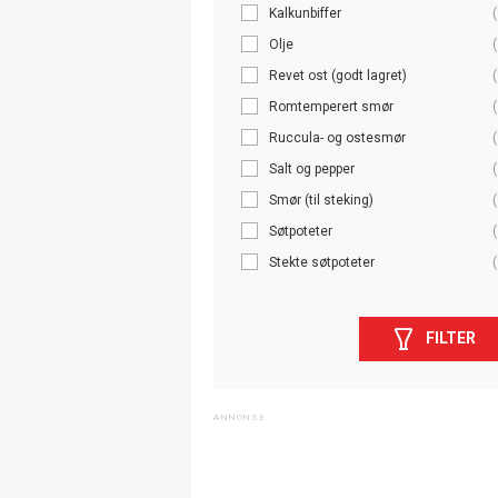
Kalkunbiffer
(
Olje
(
Revet ost (godt lagret)
(
Romtemperert smør
(
Ruccula- og ostesmør
(
Salt og pepper
(
Smør (til steking)
(
Søtpoteter
(
Stekte søtpoteter
(
FILTER