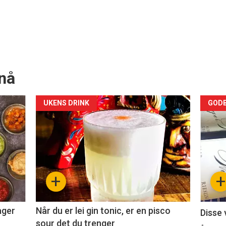
nå
Forsiden
For
UKENS DRINK
GODB
akkurat
akk
nå
nå
-
-
+
+
2
3
ager
Når du er lei gin tonic, er en pisco
Disse 
sour det du trenger