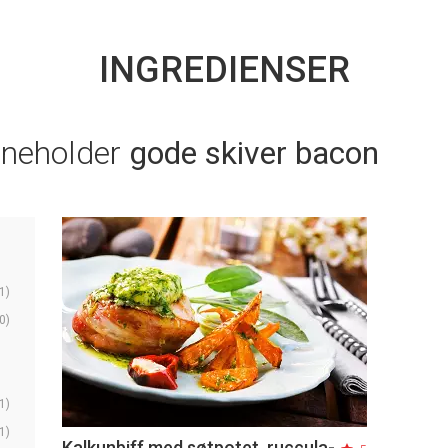
INGREDIENSER
nneholder
gode skiver bacon
1)
0)
1)
1)
Kalkunbiff med søtpotet, ruccula-