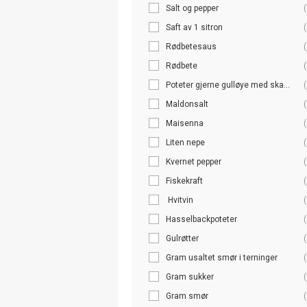
Salt og pepper
(
Saft av 1 sitron
(
Rødbetesaus
(
Rødbete
(
Poteter gjerne gulløye med ska...
(
Maldonsalt
(
Maisenna
(
Liten nepe
(
Kvernet pepper
(
Fiskekraft
(
Hvitvin
(
Hasselbackpoteter
(
Gulrøtter
(
Gram usaltet smør i terninger
(
Gram sukker
(
Gram smør
(