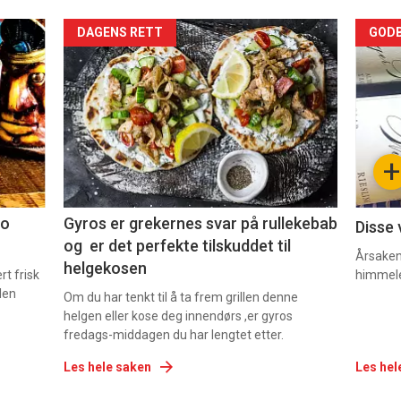
Forsiden
For
DAGENS RETT
GODB
akkurat
akk
nå
nå
-
-
+
2
3
co
Gyros er grekernes svar på rullekebab
Disse 
og er det perfekte tilskuddet til
Årsaken 
helgekosen
t frisk
himmel
den
Om du har tenkt til å ta frem grillen denne
helgen eller kose deg innendørs ,er gyros
fredags-middagen du har lengtet etter.
Les hele saken
Les hel