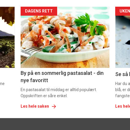
Forsiden
For
DAGENS RETT
UKEN
akkurat
akk
nå
nå
-
-
5
6
By på en sommerlig pastasalat - din
Se så 
nye favoritt
nne
Har du 
En pastasalat til middag er alltid populært.
blå, er
Oppskriften er såre enkel.
fangste
Les hele saken
Les hel