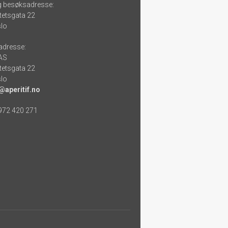
g besøksadresse:
tetsgata 22
lo
adresse:
 AS
tetsgata 22
lo
@aperitif.no
 972 420 271