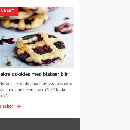
siden
S KAKE
urat
lekre cookies med blåbær blir
allerede sikret deg noen av skogens søte
 disse minipaiene en god måte å bruke
n på.
e saken