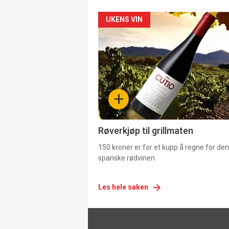
Forsiden
UKENS VIN
akkurat
nå
-
+
4
Røverkjøp til grillmaten
150 kroner er for et kupp å regne for de
spanske rødvinen.
Les hele saken
Footer