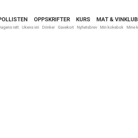
POLLISTEN
OPPSKRIFTER
KURS
MAT & VINKLUB
Menu
Dagens rett
Ukens vin
Drinker
Gavekort
Nyhetsbrev
Min kokebok
Mine 