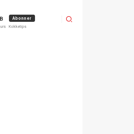
Logg
B
Abonner
kurs
Kokketips
inn