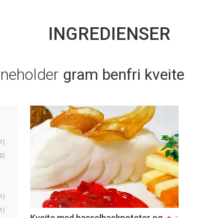
INGREDIENSER
nneholder
gram benfri kveite
1)
0)
1)
1)
Kveite med hasselbackpoteter og