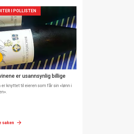
siden
ITER I POLLISTEN
urat
vinene er usannsynlig billige
er knyttet til eieren som får sin «lønn i
en».
e saken