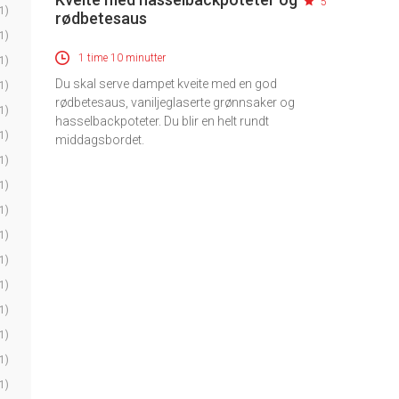
5
1)
rødbetesaus
1)
1 time 10 minutter
1)
Du skal serve dampet kveite med en god
1)
rødbetesaus, vaniljeglaserte grønnsaker og
1)
hasselbackpoteter. Du blir en helt rundt
1)
middagsbordet.
1)
1)
1)
1)
1)
1)
1)
1)
1)
1)