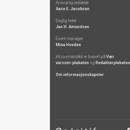
Ansvarlig redaktør:
-
Aase E. Jacobsen
links
Daglig leder:
Jan H. Amundsen
Event manager:
Mina Hovden
All journalistikk er basert på
Vær
varsom-plakaten
og
Redaktørplakaten
Om informasjonskapsler
Footer