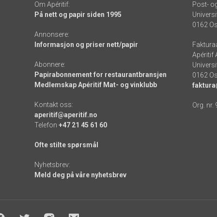
Om Apéritif:
Post- o
På nett og papir siden 1995
Universi
0162 Os
Annonsere:
Informasjon og priser nett/papir
Faktura
Apéritif
Abonnere:
Universi
Papirabonnement for restaurantbransjen
0162 Os
Medlemskap Apéritif Mat- og vinklubb
faktura
Kontakt oss:
Org. nr.
aperitif@aperitif.no
Telefon
+47 21 45 61 60
Ofte stilte spørsmål
Nyhetsbrev:
Meld deg på våre nyhetsbrev