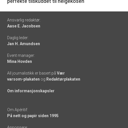
perfekte tilskuddet til helgekosen
Footer
Ansvarlig redaktør:
Aase E. Jacobsen
-
Daglig leder:
links
Jan H. Amundsen
Event manager:
Mina Hovden
All journalistikk er basert på
Vær
varsom-plakaten
og
Redaktørplakaten
Om informasjonskapsler
Om Apéritif:
På nett og papir siden 1995
Annonsere: