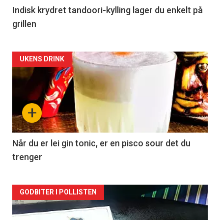
Indisk krydret tandoori-kylling lager du enkelt på
grillen
Forsiden
UKENS DRINK
akkurat
nå
+
-
2
Når du er lei gin tonic, er en pisco sour det du
trenger
Forsiden
GODBITER I POLLISTEN
akkurat