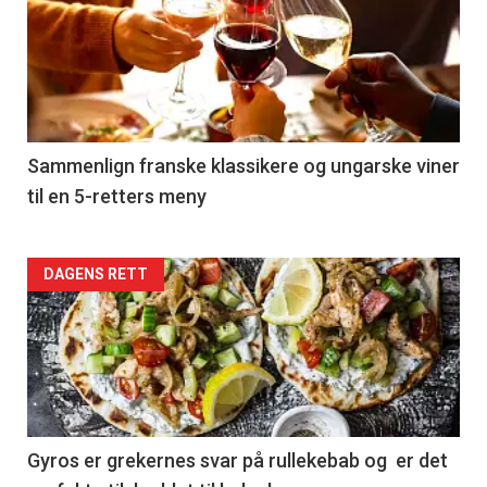
akkurat
nå
-
5
Sammenlign franske klassikere og ungarske viner
til en 5-retters meny
Forsiden
DAGENS RETT
akkurat
nå
-
6
Gyros er grekernes svar på rullekebab og er det