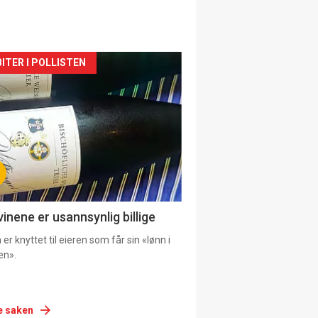
siden
ITER I POLLISTEN
urat
vinene er usannsynlig billige
er knyttet til eieren som får sin «lønn i
en».
e saken