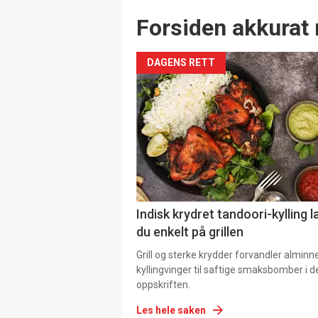
Forsiden akkurat 
DAGENS RETT
Indisk krydret tandoori-kylling l
du enkelt på grillen
Grill og sterke krydder forvandler alminn
kyllingvinger til saftige smaksbomber i 
oppskriften.
Les hele saken