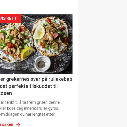
siden
NS RETT
urat
er grekernes svar på rullekebab
det perfekte tilskuddet til
kosen
r tenkt til å ta frem grillen denne
ller kose deg innendørs ,er gyros
-middagen du har lengtet etter.
e saken