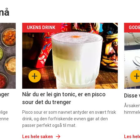
nå
Forsiden
For
UKENS DRINK
GODB
akkurat
akk
nå
nå
-
-
+
+
2
3
ager
Når du er lei gin tonic, er en pisco
Disse 
sour det du trenger
Årsaken 
elige
Pisco sour er som navnet antyder en svært frisk
himmel
denne
drink, og den forfriskende evnen gjør at den
passer perfekt også til mat.
Les hele saken
Les hel