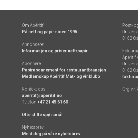
Om Apéritif:
Post- o
På nett og papir siden 1995
Universi
0162 Os
Annonsere:
Informasjon og priser nett/papir
Faktura
Apéritif
Abonnere:
Universi
Papirabonnement for restaurantbransjen
0162 Os
Medlemskap Apéritif Mat- og vinklubb
faktura
Kontakt oss:
Org. nr.
aperitif@aperitif.no
Telefon
+47 21 45 61 60
Ofte stilte spørsmål
Nyhetsbrev:
Meld deg på våre nyhetsbrev