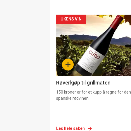
Forsiden
UKENS VIN
akkurat
nå
-
+
4
Røverkjøp til grillmaten
150 kroner er for et kupp å regne for de
spanske rødvinen.
Les hele saken