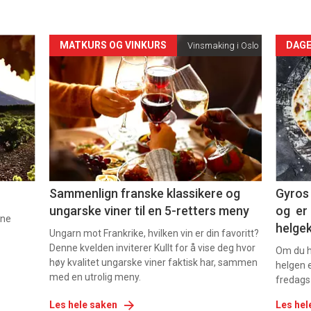
Forsiden
For
MATKURS OG VINKURS
DAGE
Vinsmaking i Oslo
akkurat
akk
nå
nå
-
-
5
6
Sammenlign franske klassikere og
Gyros 
ungarske viner til en 5-retters meny
og er 
nne
helge
Ungarn mot Frankrike, hvilken vin er din favoritt?
Denne kvelden inviterer Kullt for å vise deg hvor
Om du ha
høy kvalitet ungarske viner faktisk har, sammen
helgen e
med en utrolig meny.
fredags
Les hele saken
Les hel