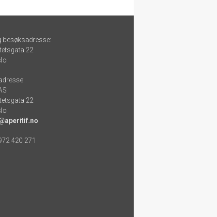
g besøksadresse:
tetsgata 22
lo
adresse:
 AS
tetsgata 22
lo
@aperitif.no
 972 420 271