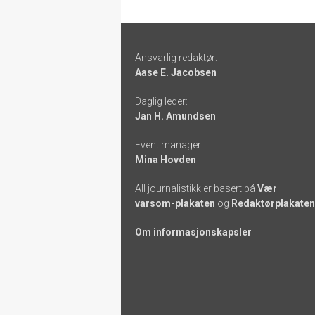
Footer
Ansvarlig redaktør:
-
Aase E. Jacobsen
links
Daglig leder:
Jan H. Amundsen
Event manager:
Mina Hovden
All journalistikk er basert på
Vær
varsom-plakaten
og
Redaktørplakaten
Om informasjonskapsler