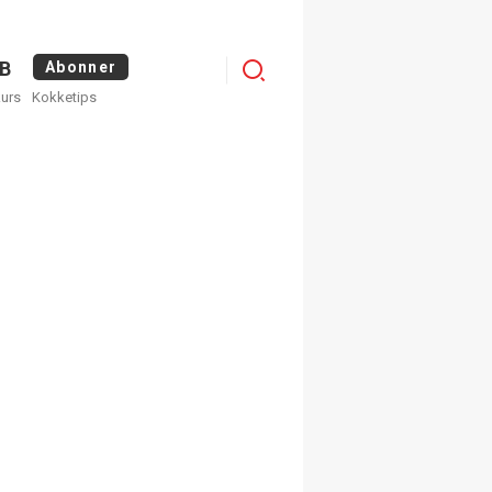
Logg
B
Abonner
kurs
Kokketips
inn