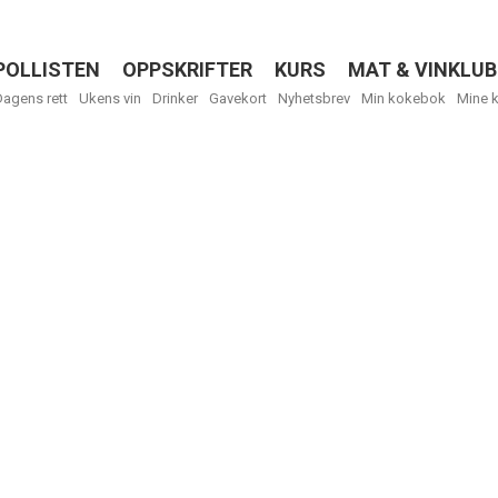
POLLISTEN
OPPSKRIFTER
KURS
MAT & VINKLUB
Menu
Dagens rett
Ukens vin
Drinker
Gavekort
Nyhetsbrev
Min kokebok
Mine 