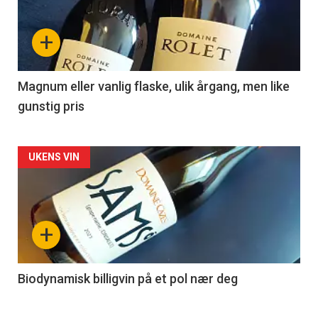
nå
+
-
3
Magnum eller vanlig flaske, ulik årgang, men like
gunstig pris
Forsiden
UKENS VIN
akkurat
nå
+
-
4
Biodynamisk billigvin på et pol nær deg