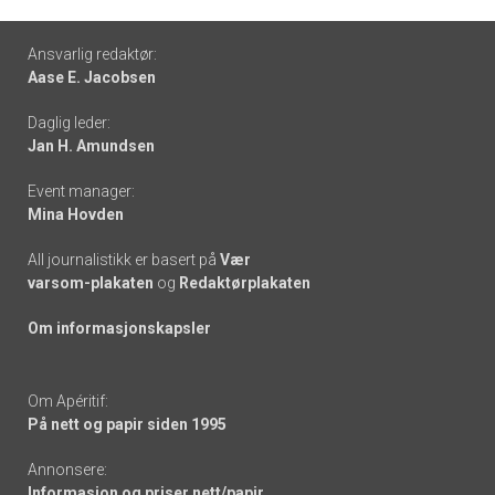
Footer
Ansvarlig redaktør:
Aase E. Jacobsen
-
Daglig leder:
links
Jan H. Amundsen
Event manager:
Mina Hovden
All journalistikk er basert på
Vær
varsom-plakaten
og
Redaktørplakaten
Om informasjonskapsler
Om Apéritif:
På nett og papir siden 1995
Annonsere:
Informasjon og priser nett/papir