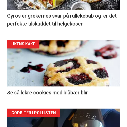
Gyros er grekernes svar på rullekebab og er det
perfekte tilskuddet til helgekosen
Forsiden
UKENS KAKE
akkurat
nå
-
2
Se så lekre cookies med blåbær blir
Forsiden
GODBITER I POLLISTEN
akkurat