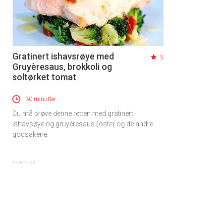
Gratinert ishavsrøye med
5
Gruyèresaus, brokkoli og
soltørket tomat
30 minutter
Du må prøve denne retten med gratinert
ishavsøye og gruyèresaus (oste( og de andre
godsakene.