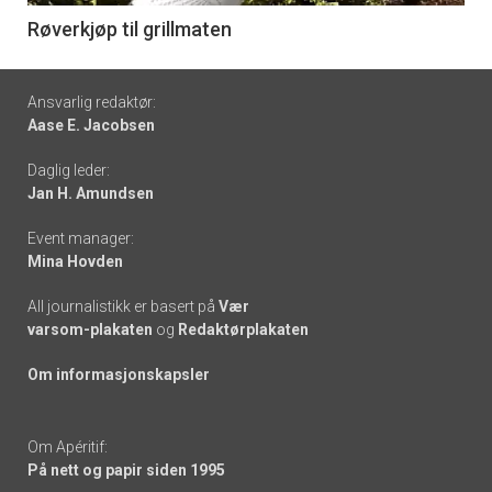
6
Røverkjøp til grillmaten
Footer
Ansvarlig redaktør:
Aase E. Jacobsen
-
Daglig leder:
links
Jan H. Amundsen
Event manager:
Mina Hovden
All journalistikk er basert på
Vær
varsom-plakaten
og
Redaktørplakaten
Om informasjonskapsler
Om Apéritif:
På nett og papir siden 1995