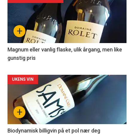
akkurat
nå
+
-
3
Magnum eller vanlig flaske, ulik årgang, men like
gunstig pris
Forsiden
UKENS VIN
akkurat
nå
+
-
4
Biodynamisk billigvin på et pol nær deg