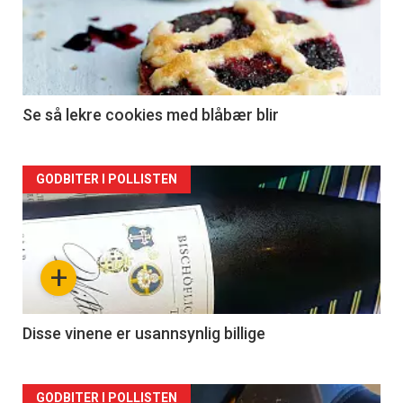
Se så lekre cookies med blåbær blir
Forsiden
GODBITER I POLLISTEN
akkurat
nå
+
-
2
Disse vinene er usannsynlig billige
Forsiden
GODBITER I POLLISTEN