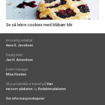
nå
-
6
Se så lekre cookies med blåbær blir
Footer
Ansvarlig redaktør:
Aase E. Jacobsen
-
Daglig leder:
links
Jan H. Amundsen
Event manager:
Mina Hovden
All journalistikk er basert på
Vær
varsom-plakaten
og
Redaktørplakaten
Om informasjonskapsler