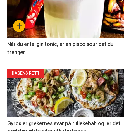
+
Når du er lei gin tonic, er en pisco sour det du
trenger
Forsiden
DAGENS RETT
akkurat
nå
-
2
Gyros er grekernes svar på rullekebab og er det