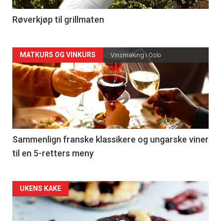
4
Røverkjøp til grillmaten
Forsiden
MATKURS OG VINKURS
Vinsmaking i Oslo
akkurat
nå
-
5
Sammenlign franske klassikere og ungarske viner
til en 5-retters meny
Forsiden
UKENS KAKE
akkurat