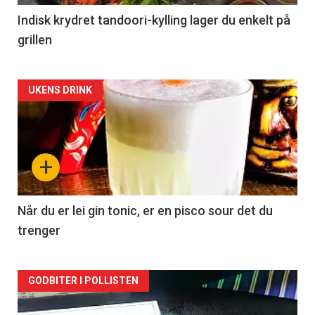
Indisk krydret tandoori-kylling lager du enkelt på
grillen
Forsiden
UKENS DRINK
akkurat
nå
+
-
2
Når du er lei gin tonic, er en pisco sour det du
trenger
Forsiden
GODBITER I POLLISTEN
akkurat