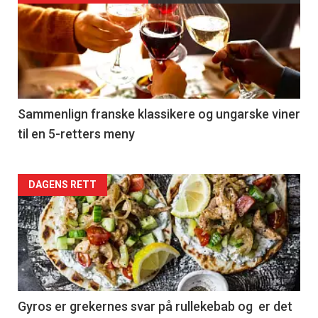
akkurat
nå
-
5
Sammenlign franske klassikere og ungarske viner
til en 5-retters meny
Forsiden
DAGENS RETT
akkurat
nå
-
6
Gyros er grekernes svar på rullekebab og er det