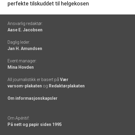
perfekte tilskuddet til helgekosen
Footer
Ansvarlig redaktør:
Aase E. Jacobsen
-
Daglig leder:
links
Jan H. Amundsen
Event manager:
Mina Hovden
All journalistikk er basert på
Vær
varsom-plakaten
og
Redaktørplakaten
Om informasjonskapsler
Om Apéritif:
På nett og papir siden 1995