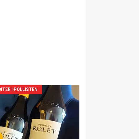
siden
ITER I POLLISTEN
urat