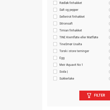
Rødløk finhakket
(
Salt og pepper
(
Sellerirot finhakket
(
Sitronsaft
(
Timian finhakket
(
TINE Kremfløte eller Matfløte
(
TineSmør Usalta
(
Torsk i store terninger
(
Egg
(
Meir Aquavit No 1
(
Soda |
(
Sukkerlake
(
FILTER