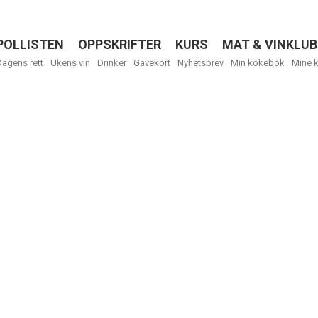
POLLISTEN
OPPSKRIFTER
KURS
MAT & VINKLUB
Menu
Dagens rett
Ukens vin
Drinker
Gavekort
Nyhetsbrev
Min kokebok
Mine 