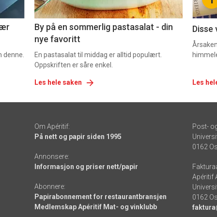
5
6
nær
By på en sommerlig pastasalat - din
Disse 
nye favoritt
Årsaken 
om denne.
En pastasalat til middag er alltid populært.
himmel
Oppskriften er såre enkel.
Les hele saken
Les hel
Om Apéritif:
Post- o
På nett og papir siden 1995
Universi
0162 Os
Annonsere:
Informasjon og priser nett/papir
Faktura
Apéritif
Abonnere:
Universi
Papirabonnement for restaurantbransjen
0162 Os
Medlemskap Apéritif Mat- og vinklubb
faktura