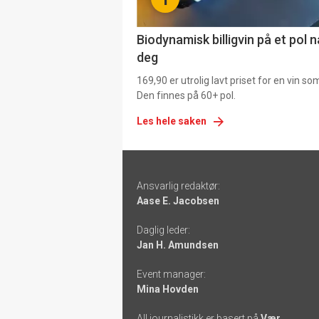
4
Biodynamisk billigvin på et pol 
deg
169,90 er utrolig lavt priset for en vin s
Den finnes på 60+ pol.
Les hele saken
Footer
Ansvarlig redaktør:
-
Aase E. Jacobsen
links
Daglig leder:
Jan H. Amundsen
Event manager:
Mina Hovden
All journalistikk er basert på
Vær