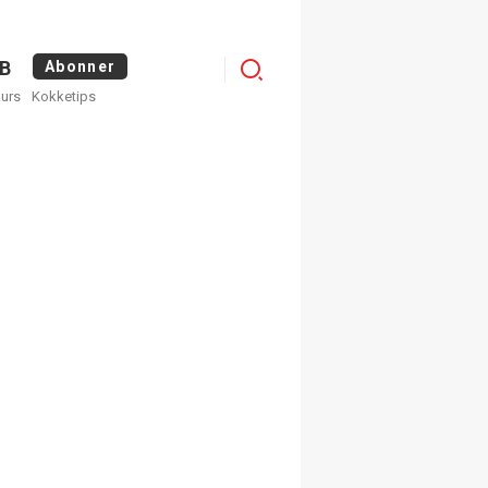
Logg
B
Abonner
kurs
Kokketips
inn