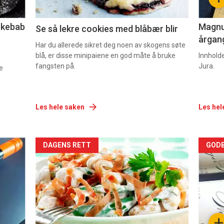
2
3
lekebab
Magnum
Se så lekre cookies med blåbær blir
årgang
Har du allerede sikret deg noen av skogens søte
blå, er disse minipaiene en god måte å bruke
Innhold
fangsten på.
Jura.
e
Les hele saken
Les hel
Forsiden
For
DAGENS RETT
GODB
akkurat
akk
nå
nå
-
-
+