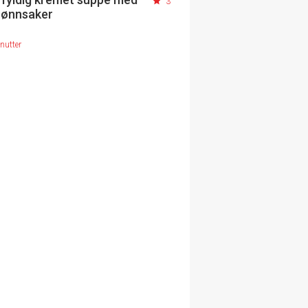
3
rønnsaker
nutter