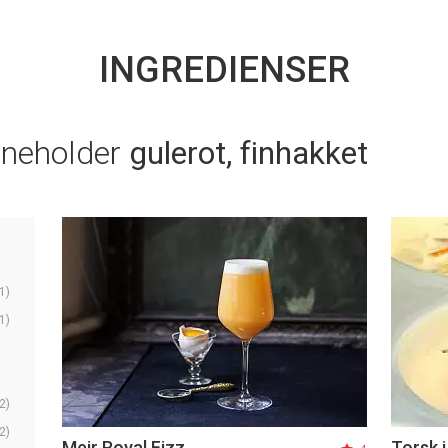
INGREDIENSER
nneholder
gulerot, finhakket
1)
1)
2)
2)
Meir Royal Fizz
Torsk 