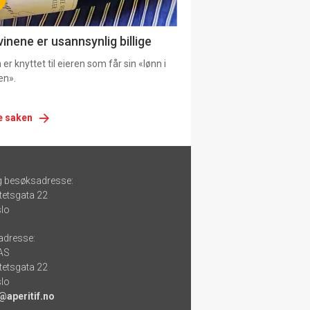
vinene er usannsynlig billige
er knyttet til eieren som får sin «lønn i
en».
e saken
g besøksadresse:
tetsgata 22
lo
adresse:
 AS
tetsgata 22
lo
@aperitif.no