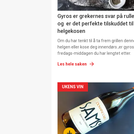
Gyros er grekernes svar på rul
og er det perfekte tilskuddet til
helgekosen
Om du har tenkt til å ta frem grillen denn
helgen eller kose deg innendørs ,er gyros
fredags-middagen du har lengtet etter.
Les hele saken
Forsiden
UKENS VIN
akkurat
nå
-
+