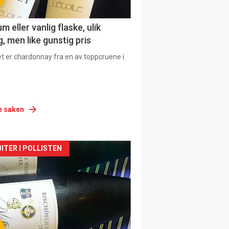
 eller vanlig flaske, ulik
, men like gunstig pris
et er chardonnay fra en av toppcruene i
e saken
siden
ITER I POLLISTEN
urat