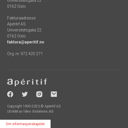
Universitetsgata 22
0162 Oslo
Fakturaadresse:
Apéritif AS
Universitetsgata 22
0162 Oslo
faktura@aperitif.no
Org. nr. 972 420 271
Footer
-
socials
Copyright 1995-2023 © Apéritif AS
Utviklet av
Ideo Solutions AS
Om informasjonskapsler