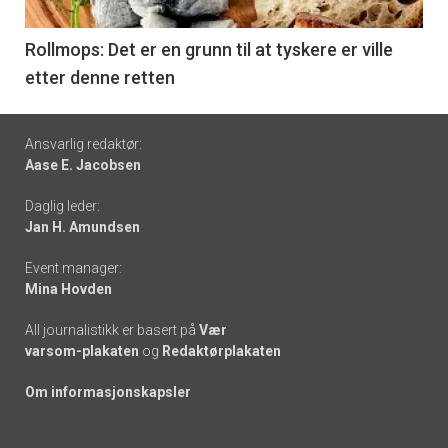
-
6
Rollmops: Det er en grunn til at tyskere er ville
etter denne retten
Footer
Ansvarlig redaktør:
Aase E. Jacobsen
-
Daglig leder:
links
Jan H. Amundsen
Event manager:
Mina Hovden
All journalistikk er basert på
Vær
varsom-plakaten
og
Redaktørplakaten
Om informasjonskapsler