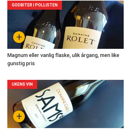
Forsiden
GODBITER I POLLISTEN
akkurat
nå
+
-
3
Magnum eller vanlig flaske, ulik årgang, men like
gunstig pris
Forsiden
UKENS VIN
akkurat
nå
+
-