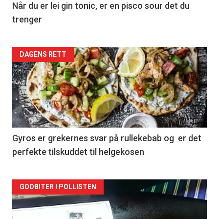
Når du er lei gin tonic, er en pisco sour det du
trenger
Forsiden
DAGENS RETT
akkurat
nå
-
2
Gyros er grekernes svar på rullekebab og er det
perfekte tilskuddet til helgekosen
Forsiden
GODBITER I POLLISTEN
akkurat