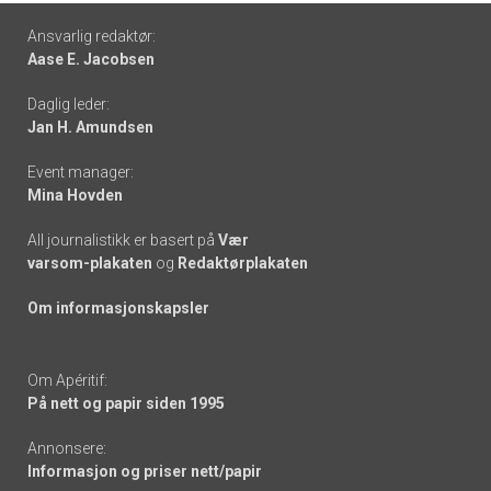
Footer
Ansvarlig redaktør:
Aase E. Jacobsen
-
Daglig leder:
links
Jan H. Amundsen
Event manager:
Mina Hovden
All journalistikk er basert på
Vær
varsom-plakaten
og
Redaktørplakaten
Om informasjonskapsler
Om Apéritif:
På nett og papir siden 1995
Annonsere:
Informasjon og priser nett/papir