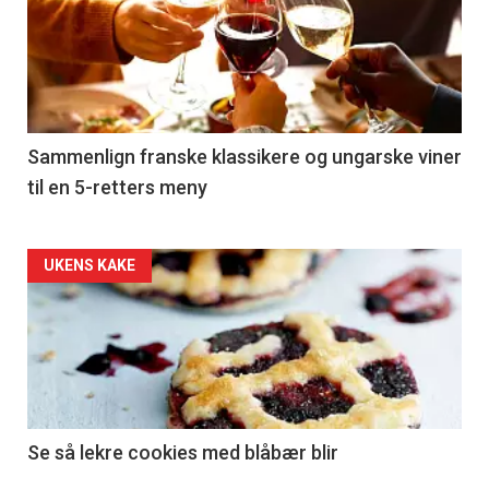
akkurat
nå
-
5
Sammenlign franske klassikere og ungarske viner
til en 5-retters meny
Forsiden
UKENS KAKE
akkurat
nå
-
6
Se så lekre cookies med blåbær blir