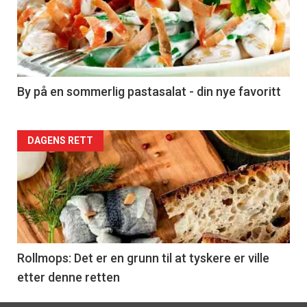
akkurat
nå
-
5
By på en sommerlig pastasalat - din nye favoritt
Forsiden
DAGENS RETT
akkurat
nå
-
6
Rollmops: Det er en grunn til at tyskere er ville
etter denne retten