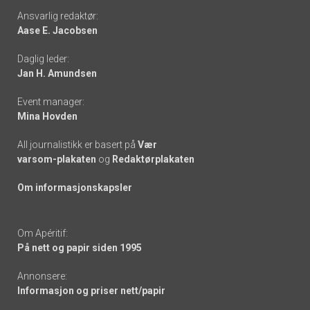
Footer
Ansvarlig redaktør:
Aase E. Jacobsen
-
Daglig leder:
links
Jan H. Amundsen
Event manager:
Mina Hovden
All journalistikk er basert på
Vær
varsom-plakaten
og
Redaktørplakaten
Om informasjonskapsler
Om Apéritif:
På nett og papir siden 1995
Annonsere:
Informasjon og priser nett/papir