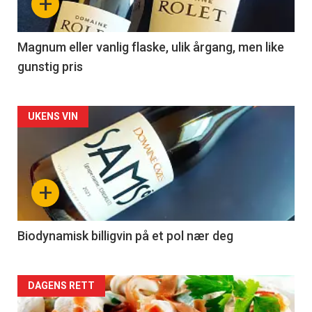
+
-
3
Magnum eller vanlig flaske, ulik årgang, men like
gunstig pris
Forsiden
UKENS VIN
akkurat
nå
+
-
4
Biodynamisk billigvin på et pol nær deg
Forsiden
DAGENS RETT