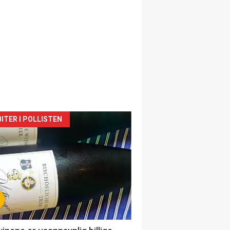
siden
ITER I POLLISTEN
urat