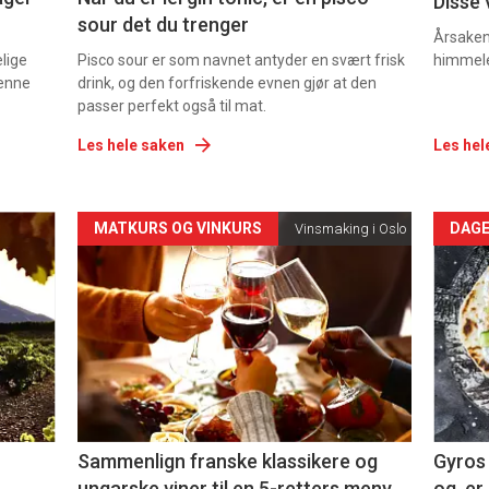
Disse 
sour det du trenger
Årsaken 
elige
Pisco sour er som navnet antyder en svært frisk
himmel
denne
drink, og den forfriskende evnen gjør at den
passer perfekt også til mat.
Les hele saken
Les hel
Forsiden
For
MATKURS OG VINKURS
DAGE
Vinsmaking i Oslo
akkurat
akk
nå
nå
-
-
5
6
Sammenlign franske klassikere og
Gyros 
ungarske viner til en 5-retters meny
og er 