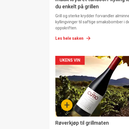
du enkelt på grillen
Grill og sterke krydder forvandler alminn
kyllingvinger til saftige smaksbomber i 
oppskriften.
Les hele saken
Forsiden
UKENS VIN
akkurat
nå
-
+
4
Røverkjøp til grillmaten