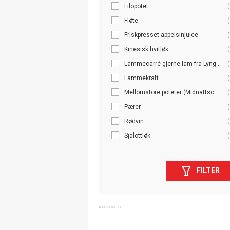
Filopotet
(
Fløte
(
Friskpresset appelsinjuice
(
Kinesisk hvitløk
(
Lammecarré gjerne lam fra Lyng...
(
Lammekraft
(
Mellomstore poteter (Midnattso...
(
Pærer
(
Rødvin
(
Sjalottløk
(
FILTER