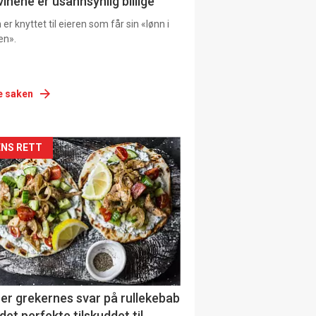
vinene er usannsynlig billige
er knyttet til eieren som får sin «lønn i
en».
e saken
siden
NS RETT
urat
er grekernes svar på rullekebab
det perfekte tilskuddet til