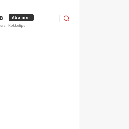
Logg
B
Abonner
kurs
Kokketips
inn