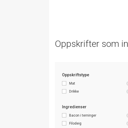
Oppskrifter som i
Oppskriftstype
Mat
(
Drikke
(
Ingredienser
Bacon i terninger
(
Filodeig
(