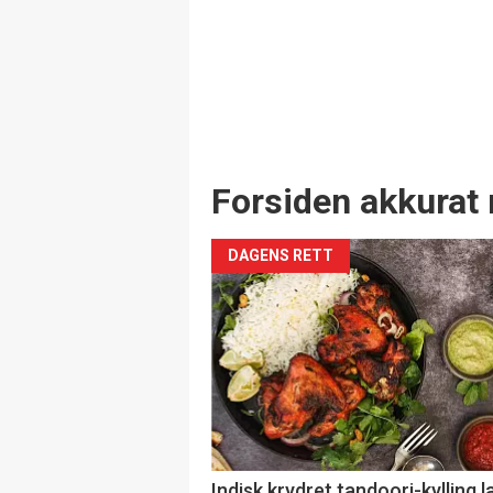
Forsiden akkurat 
DAGENS RETT
Indisk krydret tandoori-kylling l