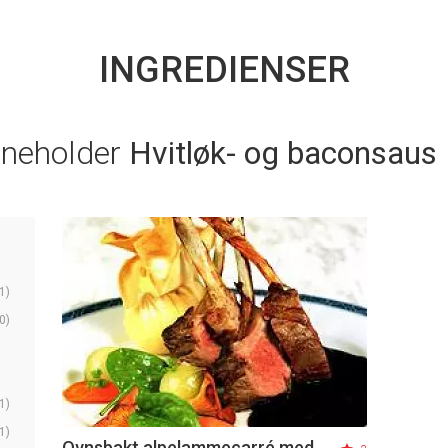
INGREDIENSER
nneholder
Hvitløk- og baconsaus
1)
0)
1)
1)
Ovnsbakt alpelammecarré med