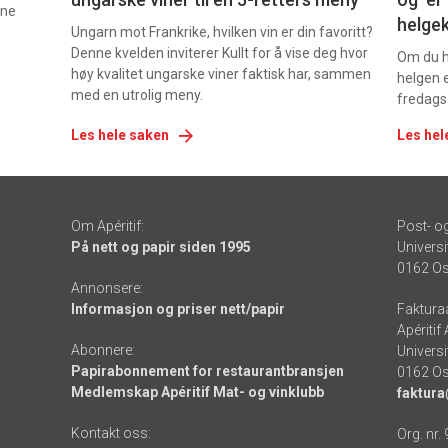
nne
helge
Ungarn mot Frankrike, hvilken vin er din favoritt?
Denne kvelden inviterer Kullt for å vise deg hvor
Om du ha
høy kvalitet ungarske viner faktisk har, sammen
helgen e
med en utrolig meny.
fredags
Les hele saken
Les hel
Om Apéritif:
Post- o
På nett og papir siden 1995
Universi
0162 Os
Annonsere:
Informasjon og priser nett/papir
Faktura
Apéritif
Abonnere:
Universi
Papirabonnement for restaurantbransjen
0162 Os
Medlemskap Apéritif Mat- og vinklubb
faktura
Kontakt oss:
Org. nr.