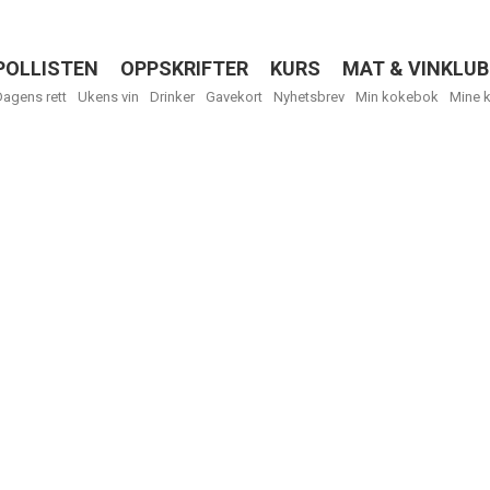
POLLISTEN
OPPSKRIFTER
KURS
MAT & VINKLUB
Menu
Dagens rett
Ukens vin
Drinker
Gavekort
Nyhetsbrev
Min kokebok
Mine 