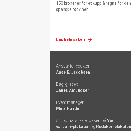
150 kroner er for et kupp å regne for de
spanske rødvinen.
Les hele saken
Footer
Ansvarlig redaktør:
-
Aase E. Jacobsen
links
Daglig leder:
Jan H. Amundsen
Event manager:
Mina Hovden
All journalistikk er basert på
Vær
varsom-plakaten
og
Redaktørplakaten