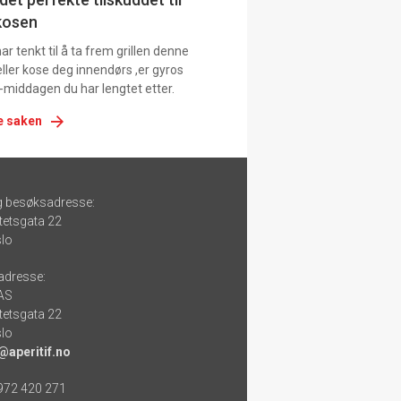
kosen
r tenkt til å ta frem grillen denne
ller kose deg innendørs ,er gyros
-middagen du har lengtet etter.
e saken
g besøksadresse:
tetsgata 22
lo
adresse:
 AS
tetsgata 22
lo
@aperitif.no
 972 420 271