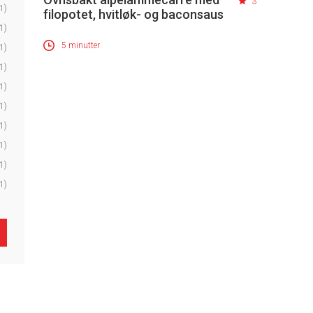
3
1)
filopotet, hvitløk- og baconsaus
1)
5 minutter
1)
1)
1)
1)
1)
1)
1)
1)