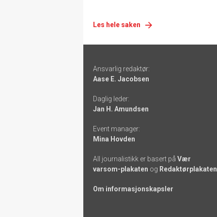
Les hele saken
Footer
Ansvarlig redaktør:
-
Aase E. Jacobsen
links
Daglig leder:
Jan H. Amundsen
Event manager:
Mina Hovden
All journalistikk er basert på
Vær
varsom-plakaten
og
Redaktørplakaten
Om informasjonskapsler