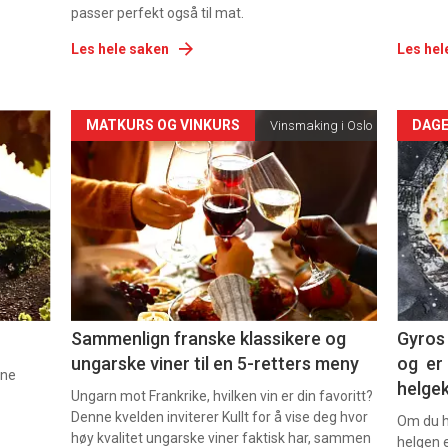
passer perfekt også til mat.
Les hele saken
Les hel
Forsiden
For
MATKURS OG VINKURS
DAGE
Vinsmaking i Oslo
akkurat
akk
nå
nå
-
-
5
6
Sammenlign franske klassikere og
Gyros 
ungarske viner til en 5-retters meny
og er 
nne
helge
Ungarn mot Frankrike, hvilken vin er din favoritt?
Denne kvelden inviterer Kullt for å vise deg hvor
Om du ha
høy kvalitet ungarske viner faktisk har, sammen
helgen e