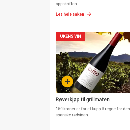
oppskriften.
Les hele saken
Forsiden
UKENS VIN
akkurat
nå
-
+
4
Røverkjøp til grillmaten
150 kroner er for et kupp å regne for de
spanske rødvinen.