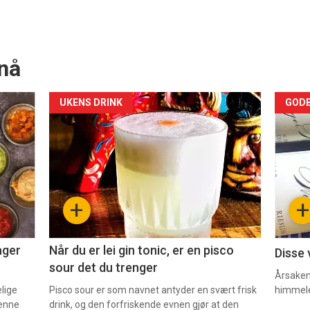
nå
Forsiden
For
UKENS DRINK
GODB
akkurat
akk
nå
nå
-
-
+
+
2
3
ager
Når du er lei gin tonic, er en pisco
Disse 
sour det du trenger
Årsaken 
elige
Pisco sour er som navnet antyder en svært frisk
himmel
denne
drink, og den forfriskende evnen gjør at den