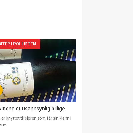
siden
ITER I POLLISTEN
urat
vinene er usannsynlig billige
er knyttet til eieren som får sin «lønn i
en».