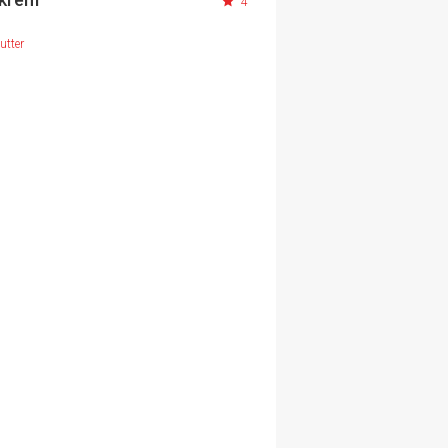
4
utter