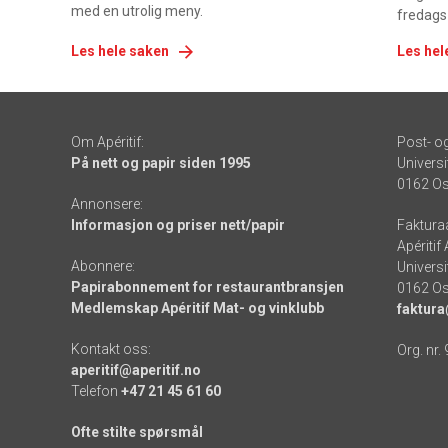
med en utrolig meny.
fredags
Les hele saken
Les hel
Om Apéritif:
Post- o
På nett og papir siden 1995
Universi
0162 Os
Annonsere:
Informasjon og priser nett/papir
Faktura
Apéritif
Abonnere:
Universi
Papirabonnement for restaurantbransjen
0162 Os
Medlemskap Apéritif Mat- og vinklubb
faktura
Kontakt oss:
Org. nr.
aperitif@aperitif.no
Telefon
+47 21 45 61 60
Ofte stilte spørsmål