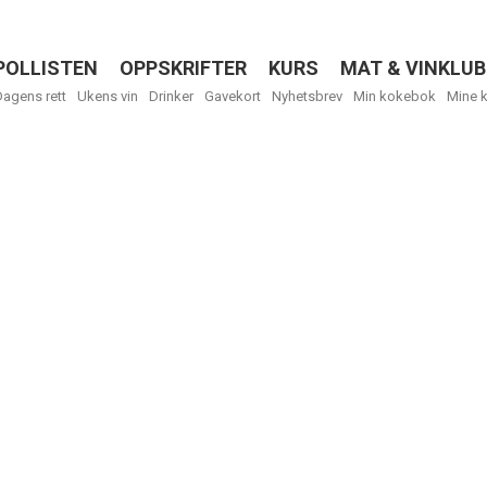
POLLISTEN
OPPSKRIFTER
KURS
MAT & VINKLUB
Menu
Dagens rett
Ukens vin
Drinker
Gavekort
Nyhetsbrev
Min kokebok
Mine 