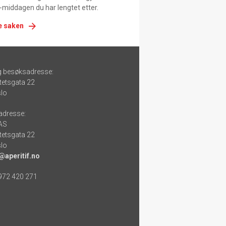
-middagen du har lengtet etter.
e saken
g besøksadresse:
tetsgata 22
lo
adresse:
 AS
tetsgata 22
lo
@aperitif.no
 972 420 271