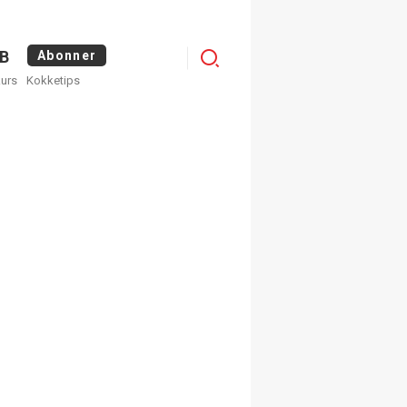
Logg
B
Abonner
kurs
Kokketips
inn