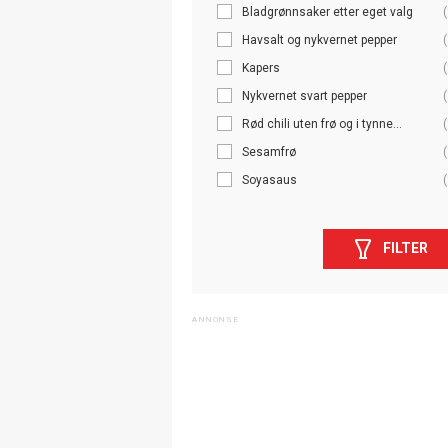
Bladgrønnsaker etter eget valg
(
Havsalt og nykvernet pepper
(
Kapers
(
Nykvernet svart pepper
(
Rød chili uten frø og i tynne...
(
Sesamfrø
(
Soyasaus
(
FILTER