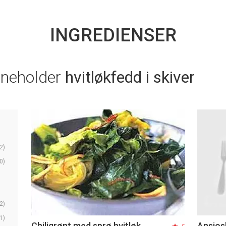
INGREDIENSER
nneholder
hvitløkfedd i skiver
2)
0)
2)
1)
Chiligrønt med sprø hvitløk
Ansjo