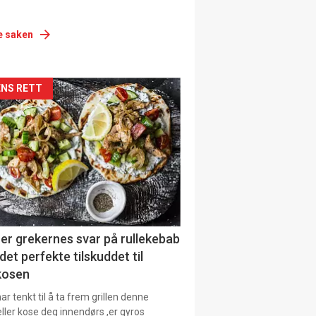
e saken
siden
NS RETT
urat
er grekernes svar på rullekebab
det perfekte tilskuddet til
kosen
r tenkt til å ta frem grillen denne
ller kose deg innendørs ,er gyros