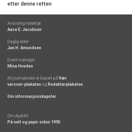
etter denne retten
Footer
Ansvarlig redaktør:
Aase E. Jacobsen
-
Daglig leder:
links
Jan H. Amundsen
Event manager:
Mina Hovden
All journalistikk er basert på
Vær
varsom-plakaten
og
Redaktørplakaten
Om informasjonskapsler
Om Apéritif:
På nett og papir siden 1995