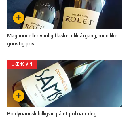
nå
+
-
3
Magnum eller vanlig flaske, ulik årgang, men like
gunstig pris
Forsiden
UKENS VIN
akkurat
nå
+
-
4
Biodynamisk billigvin på et pol nær deg