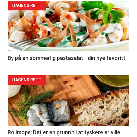
Forsiden
DAGENS RETT
akkurat
nå
-
5
By på en sommerlig pastasalat - din nye favoritt
Forsiden
DAGENS RETT
akkurat
nå
-
6
Rollmops: Det er en grunn til at tyskere er ville