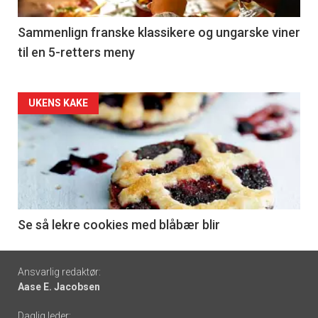
-
5
Sammenlign franske klassikere og ungarske viner
til en 5-retters meny
Forsiden
UKENS KAKE
akkurat
nå
-
6
Se så lekre cookies med blåbær blir
Footer
Ansvarlig redaktør:
Aase E. Jacobsen
-
Daglig leder: