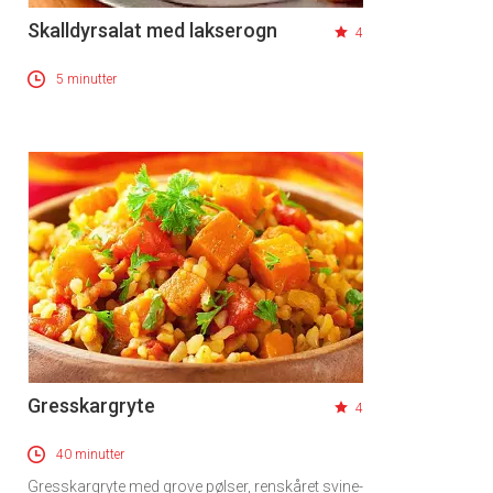
Skalldyrsalat med lakserogn
4
5 minutter
Gresskargryte
4
40 minutter
Gresskargryte med grove pølser, renskåret svine-