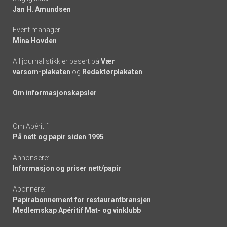
links
Jan H. Amundsen
Event manager:
Mina Hovden
All journalistikk er basert på
Vær
varsom-plakaten
og
Redaktørplakaten
Om informasjonskapsler
Om Apéritif:
På nett og papir siden 1995
Annonsere:
Informasjon og priser nett/papir
Abonnere:
Papirabonnement for restaurantbransjen
Medlemskap Apéritif Mat- og vinklubb