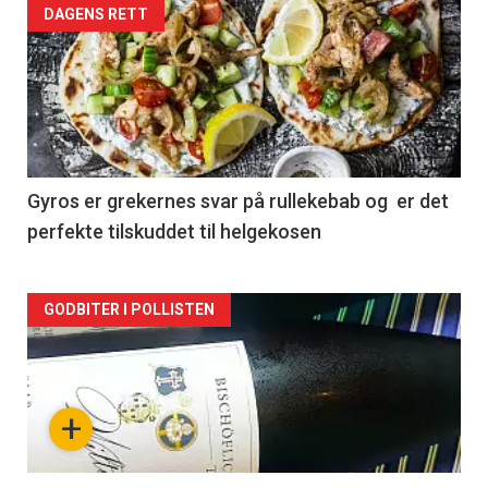
Forsiden
DAGENS RETT
akkurat
nå
-
2
Gyros er grekernes svar på rullekebab og er det
perfekte tilskuddet til helgekosen
Forsiden
GODBITER I POLLISTEN
akkurat
nå
+
-