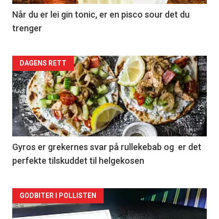
Når du er lei gin tonic, er en pisco sour det du
trenger
Forsiden
DAGENS RETT
akkurat
nå
-
2
Gyros er grekernes svar på rullekebab og er det
perfekte tilskuddet til helgekosen
Forsiden
GODBITER I POLLISTEN
akkurat