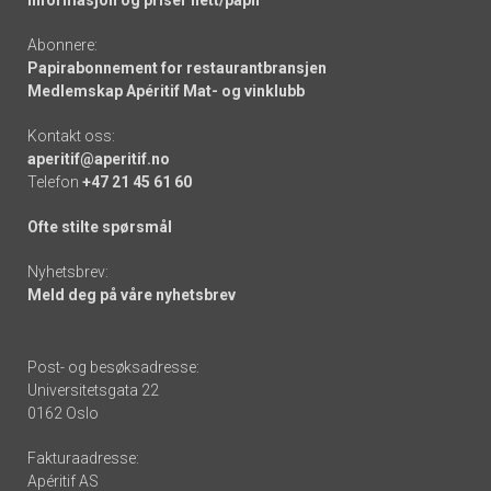
Informasjon og priser nett/papir
Abonnere:
Papirabonnement for restaurantbransjen
Medlemskap Apéritif Mat- og vinklubb
Kontakt oss:
aperitif@aperitif.no
Telefon
+47 21 45 61 60
Ofte stilte spørsmål
Nyhetsbrev:
Meld deg på våre nyhetsbrev
Post- og besøksadresse:
Universitetsgata 22
0162 Oslo
Fakturaadresse:
Apéritif AS