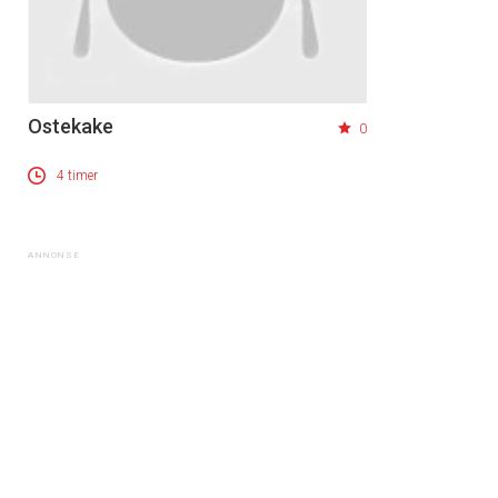
Ostekake
0
4 timer