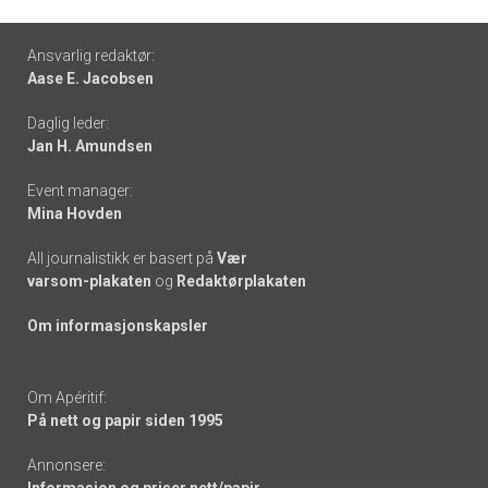
Footer
Ansvarlig redaktør:
Aase E. Jacobsen
-
Daglig leder:
links
Jan H. Amundsen
Event manager:
Mina Hovden
All journalistikk er basert på
Vær
varsom-plakaten
og
Redaktørplakaten
Om informasjonskapsler
Om Apéritif:
På nett og papir siden 1995
Annonsere: