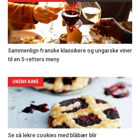
akkurat
nå
-
5
Sammenlign franske klassikere og ungarske viner
til en 5-retters meny
Forsiden
UKENS KAKE
akkurat
nå
-
6
Se så lekre cookies med blåbær blir