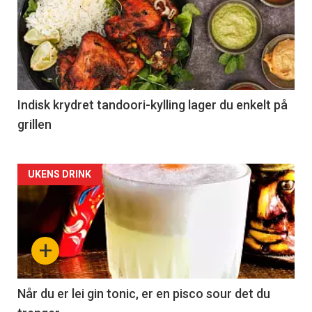
Indisk krydret tandoori-kylling lager du enkelt på
grillen
Forsiden
UKENS DRINK
akkurat
nå
+
-
2
Når du er lei gin tonic, er en pisco sour det du