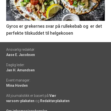
nå
-
6
Gyros er grekernes svar på rullekebab og er det
perfekte tilskuddet til helgekosen
Footer
Ansvarlig redaktør:
Aase E. Jacobsen
-
Daglig leder:
links
Jan H. Amundsen
Event manager:
Mina Hovden
All journalistikk er basert på
Vær
varsom-plakaten
og
Redaktørplakaten