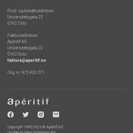
Post- og besøksadresse:
Universitetsgata 22
0162 Oslo
Fakturaadresse:
Apéritif AS
Universitetsgata 22
0162 Oslo
faktura@aperitif.no
Org. nr. 972 420 271
Footer
-
socials
Copyright 1995-2023 © Apéritif AS
Utviklet av
Ideo Solutions AS