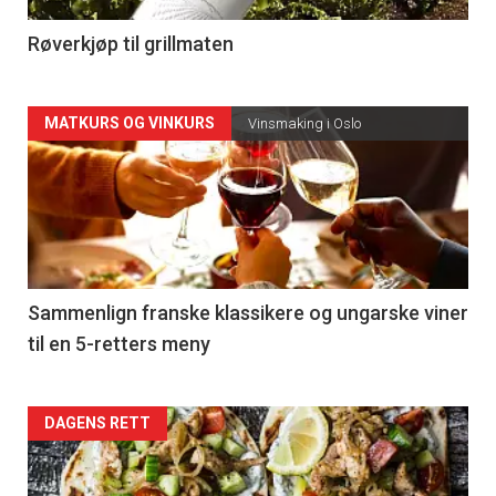
4
Røverkjøp til grillmaten
Forsiden
MATKURS OG VINKURS
Vinsmaking i Oslo
akkurat
nå
-
5
Sammenlign franske klassikere og ungarske viner
til en 5-retters meny
Forsiden
DAGENS RETT
akkurat