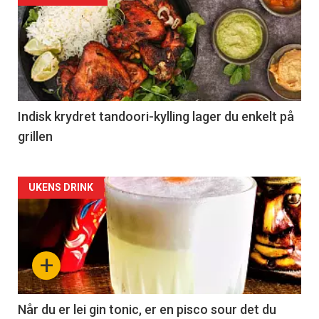
Indisk krydret tandoori-kylling lager du enkelt på
grillen
Forsiden
UKENS DRINK
akkurat
nå
+
-
2
Når du er lei gin tonic, er en pisco sour det du