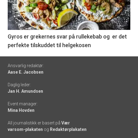
nå
-
6
Gyros er grekernes svar på rullekebab og er det
perfekte tilskuddet til helgekosen
Footer
Ansvarlig redaktør:
Aase E. Jacobsen
-
Daglig leder:
links
Jan H. Amundsen
Event manager:
Mina Hovden
All journalistikk er basert på
Vær
varsom-plakaten
og
Redaktørplakaten