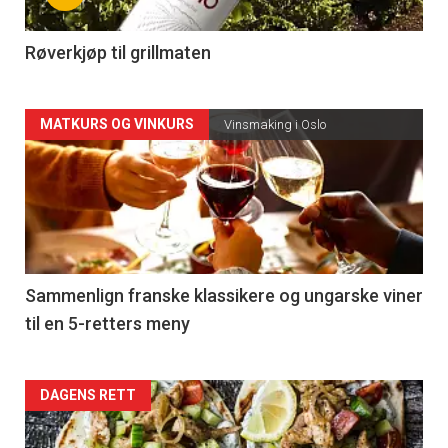
-
4
Røverkjøp til grillmaten
Forsiden
MATKURS OG VINKURS
Vinsmaking i Oslo
akkurat
nå
-
5
Sammenlign franske klassikere og ungarske viner
til en 5-retters meny
Forsiden
DAGENS RETT
akkurat