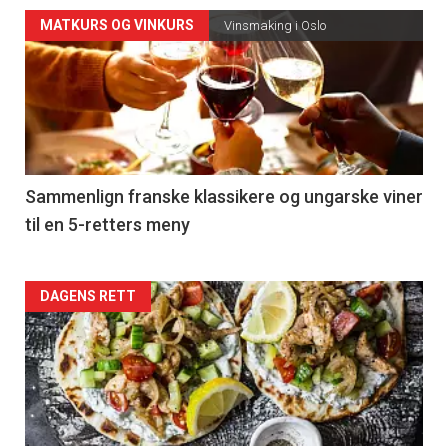
Forsiden
MATKURS OG VINKURS
Vinsmaking i Oslo
akkurat
nå
-
5
Sammenlign franske klassikere og ungarske viner
til en 5-retters meny
Forsiden
DAGENS RETT
akkurat
nå
-