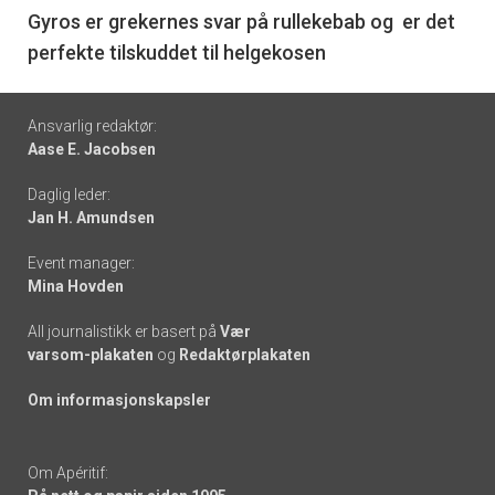
6
Gyros er grekernes svar på rullekebab og er det
perfekte tilskuddet til helgekosen
Footer
Ansvarlig redaktør:
Aase E. Jacobsen
-
Daglig leder:
links
Jan H. Amundsen
Event manager:
Mina Hovden
All journalistikk er basert på
Vær
varsom-plakaten
og
Redaktørplakaten
Om informasjonskapsler
Om Apéritif: