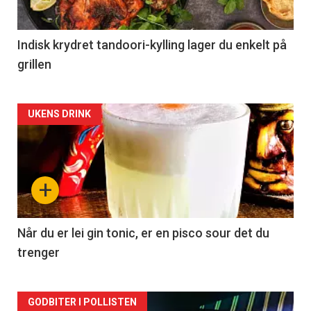
Indisk krydret tandoori-kylling lager du enkelt på
grillen
Forsiden
UKENS DRINK
akkurat
nå
+
-
2
Når du er lei gin tonic, er en pisco sour det du
trenger
Forsiden
GODBITER I POLLISTEN