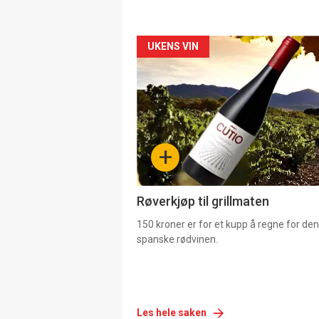
Forsiden
UKENS VIN
akkurat
nå
-
+
4
Røverkjøp til grillmaten
150 kroner er for et kupp å regne for de
spanske rødvinen.
Les hele saken