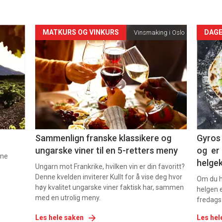
Forsiden
For
MATKURS OG VINKURS
DAGE
Vinsmaking i Oslo
akkurat
akk
nå
nå
-
-
5
6
Sammenlign franske klassikere og
Gyros 
ungarske viner til en 5-retters meny
og er 
nne
helge
Ungarn mot Frankrike, hvilken vin er din favoritt?
Denne kvelden inviterer Kullt for å vise deg hvor
Om du ha
høy kvalitet ungarske viner faktisk har, sammen
helgen e
med en utrolig meny.
fredags
Les hele saken
Les hel