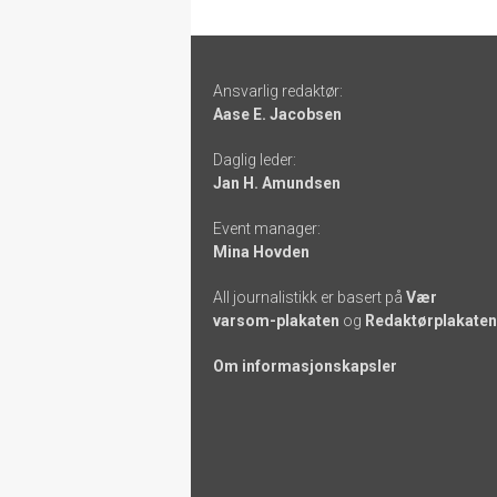
Footer
Ansvarlig redaktør:
-
Aase E. Jacobsen
links
Daglig leder:
Jan H. Amundsen
Event manager:
Mina Hovden
All journalistikk er basert på
Vær
varsom-plakaten
og
Redaktørplakaten
Om informasjonskapsler