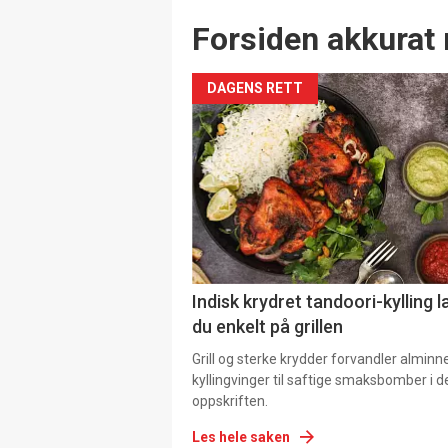
Forsiden akkurat 
DAGENS RETT
Indisk krydret tandoori-kylling l
du enkelt på grillen
Grill og sterke krydder forvandler alminn
kyllingvinger til saftige smaksbomber i 
oppskriften.
Les hele saken