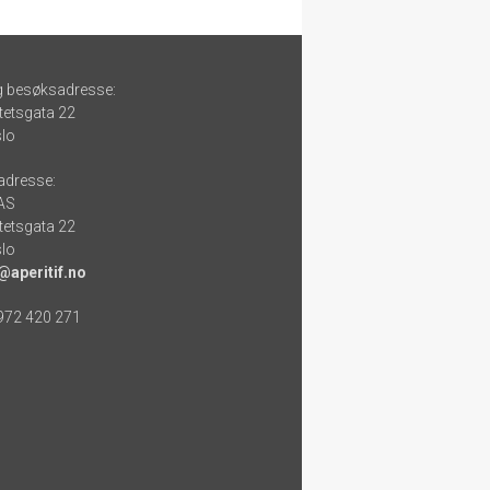
g besøksadresse:
tetsgata 22
lo
adresse:
 AS
tetsgata 22
lo
@aperitif.no
 972 420 271