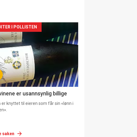
siden
ITER I POLLISTEN
urat
vinene er usannsynlig billige
er knyttet til eieren som får sin «lønn i
en».
e saken