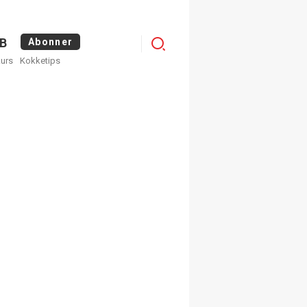
Logg
B
Abonner
kurs
Kokketips
inn