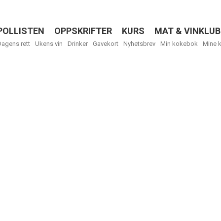
POLLISTEN
OPPSKRIFTER
KURS
MAT & VINKLUB
Menu
Dagens rett
Ukens vin
Drinker
Gavekort
Nyhetsbrev
Min kokebok
Mine 