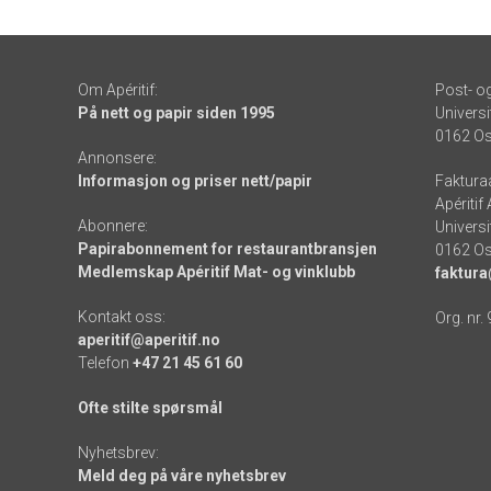
Om Apéritif:
Post- o
På nett og papir siden 1995
Universi
0162 Os
Annonsere:
Informasjon og priser nett/papir
Faktura
Apéritif
Abonnere:
Universi
Papirabonnement for restaurantbransjen
0162 Os
Medlemskap Apéritif Mat- og vinklubb
faktura
Kontakt oss:
Org. nr.
aperitif@aperitif.no
Telefon
+47 21 45 61 60
Ofte stilte spørsmål
Nyhetsbrev:
Meld deg på våre nyhetsbrev