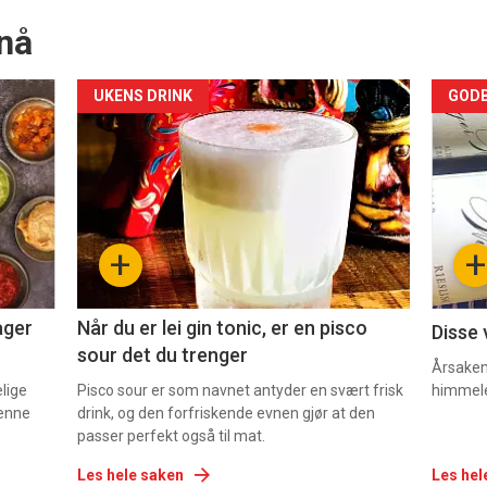
nå
Forsiden
For
UKENS DRINK
GODB
akkurat
akk
nå
nå
-
-
+
+
2
3
ager
Når du er lei gin tonic, er en pisco
Disse 
sour det du trenger
Årsaken 
elige
Pisco sour er som navnet antyder en svært frisk
himmel
denne
drink, og den forfriskende evnen gjør at den
passer perfekt også til mat.
Les hele saken
Les hel