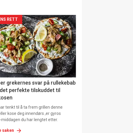
siden
NS RETT
urat
er grekernes svar på rullekebab
det perfekte tilskuddet til
kosen
r tenkt til å ta frem grillen denne
ller kose deg innendørs ,er gyros
-middagen du har lengtet etter.
e saken