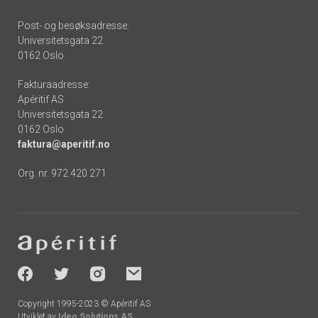
Post- og besøksadresse:
Universitetsgata 22
0162 Oslo
Fakturaadresse:
Apéritif AS
Universitetsgata 22
0162 Oslo
faktura@aperitif.no
Org. nr. 972 420 271
Footer
-
socials
Copyright 1995-2023 © Apéritif AS
Utviklet av
Ideo Solutions AS