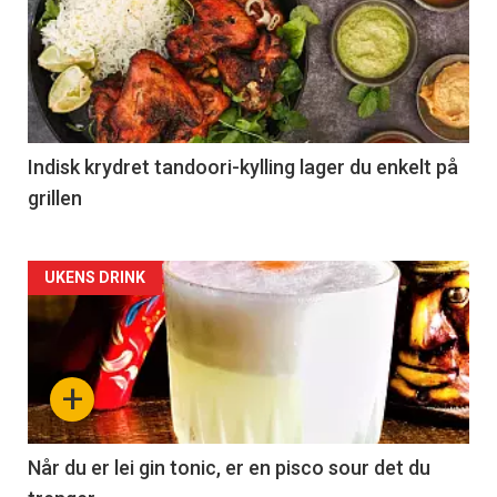
Indisk krydret tandoori-kylling lager du enkelt på
grillen
Forsiden
UKENS DRINK
akkurat
nå
+
-
2
Når du er lei gin tonic, er en pisco sour det du