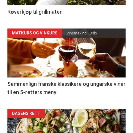
4
Røverkjøp til grillmaten
Forsiden
MATKURS OG VINKURS
Vinsmaking i Oslo
akkurat
nå
-
5
Sammenlign franske klassikere og ungarske viner
til en 5-retters meny
Forsiden
DAGENS RETT
akkurat