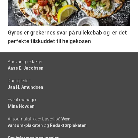
nå
-
6
Gyros er grekernes svar på rullekebab og er det
perfekte tilskuddet til helgekosen
Footer
Ansvarlig redaktør:
Aase E. Jacobsen
-
Daglig leder:
links
Jan H. Amundsen
Event manager:
Mina Hovden
All journalistikk er basert på
Vær
varsom-plakaten
og
Redaktørplakaten