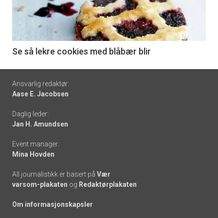
nå
-
6
Se så lekre cookies med blåbær blir
Footer
Ansvarlig redaktør:
Aase E. Jacobsen
-
Daglig leder:
links
Jan H. Amundsen
Event manager:
Mina Hovden
All journalistikk er basert på
Vær
varsom-plakaten
og
Redaktørplakaten
Om informasjonskapsler