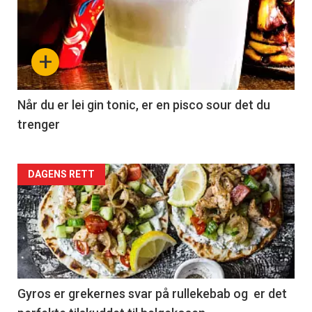
+
Når du er lei gin tonic, er en pisco sour det du
trenger
Forsiden
DAGENS RETT
akkurat
nå
-
2
Gyros er grekernes svar på rullekebab og er det