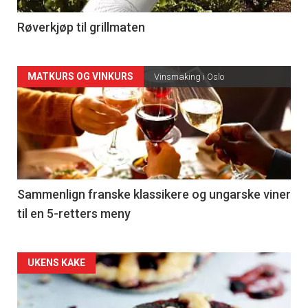
4
Røverkjøp til grillmaten
Forsiden
MATKURS OG VINKURS
Vinsmaking i Oslo
akkurat
nå
-
5
Sammenlign franske klassikere og ungarske viner
til en 5-retters meny
Forsiden
UKENS KAKE
akkurat