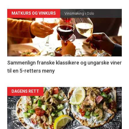
Forsiden
MATKURS OG VINKURS
Vinsmaking i Oslo
akkurat
nå
-
5
Sammenlign franske klassikere og ungarske viner
til en 5-retters meny
Forsiden
DAGENS RETT
akkurat
nå