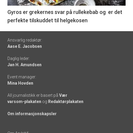
-
6
Gyros er grekernes svar på rullekebab og er det
perfekte tilskuddet til helgekosen
Footer
Ansvarlig redaktør:
Aase E. Jacobsen
-
Daglig leder:
links
Jan H. Amundsen
Event manager:
Mina Hovden
All journalistikk er basert på
Vær
varsom-plakaten
og
Redaktørplakaten
Om informasjonskapsler