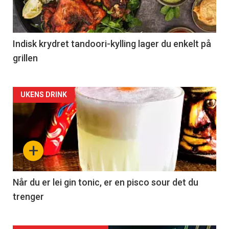
Indisk krydret tandoori-kylling lager du enkelt på
grillen
Forsiden
UKENS DRINK
akkurat
nå
+
-
2
Når du er lei gin tonic, er en pisco sour det du
trenger