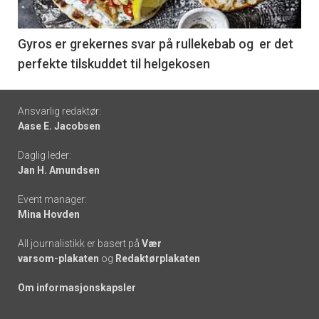
-
6
Gyros er grekernes svar på rullekebab og er det
perfekte tilskuddet til helgekosen
Footer
Ansvarlig redaktør:
Aase E. Jacobsen
-
Daglig leder:
links
Jan H. Amundsen
Event manager:
Mina Hovden
All journalistikk er basert på
Vær
varsom-plakaten
og
Redaktørplakaten
Om informasjonskapsler