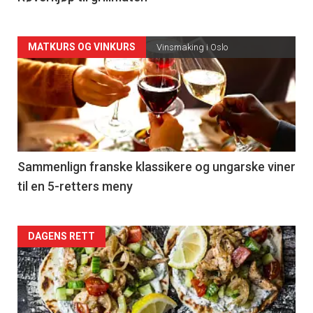
Forsiden
MATKURS OG VINKURS
Vinsmaking i Oslo
akkurat
nå
-
5
Sammenlign franske klassikere og ungarske viner
til en 5-retters meny
Forsiden
DAGENS RETT
akkurat
nå