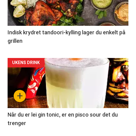
Indisk krydret tandoori-kylling lager du enkelt på
grillen
Forsiden
UKENS DRINK
akkurat
nå
+
-
2
Når du er lei gin tonic, er en pisco sour det du
trenger