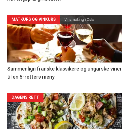
Forsiden
MATKURS OG VINKURS
Vinsmaking i Oslo
akkurat
nå
-
5
Sammenlign franske klassikere og ungarske viner
til en 5-retters meny
Forsiden
DAGENS RETT
akkurat
nå