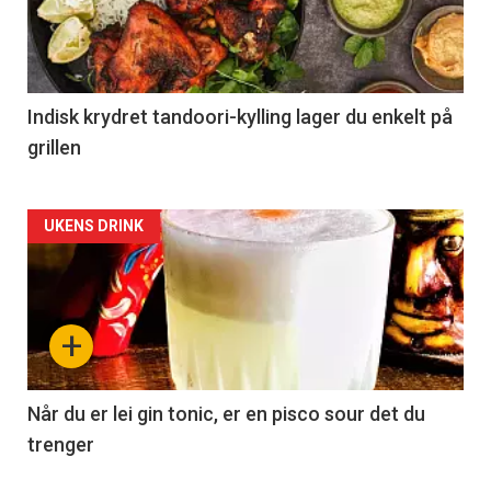
Indisk krydret tandoori-kylling lager du enkelt på
grillen
Forsiden
UKENS DRINK
akkurat
nå
+
-
2
Når du er lei gin tonic, er en pisco sour det du
trenger