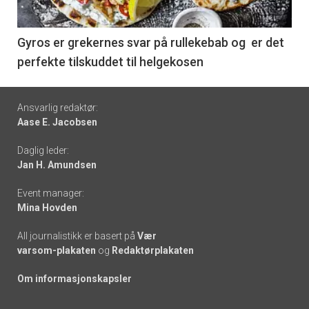
-
6
Gyros er grekernes svar på rullekebab og er det
perfekte tilskuddet til helgekosen
Footer
Ansvarlig redaktør:
Aase E. Jacobsen
-
Daglig leder:
links
Jan H. Amundsen
Event manager:
Mina Hovden
All journalistikk er basert på
Vær
varsom-plakaten
og
Redaktørplakaten
Om informasjonskapsler