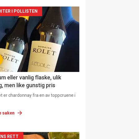
siden
ITER I POLLISTEN
urat
 eller vanlig flaske, ulik
, men like gunstig pris
et er chardonnay fra en av toppcruene i
e saken
siden
NS RETT