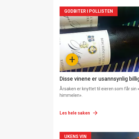
GODBITER I POLLISTEN
+
Disse vinene er usannsynlig billi
Årsaken er knyttet til eieren som får sin «
himmelen».
Les hele saken
Forsiden
UKENS VIN