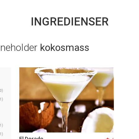
INGREDIENSER
nneholder
kokosmass
0)
1)
1)
1)
El Dorado