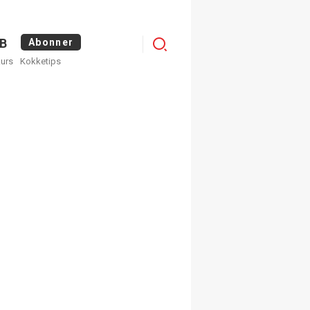
Logg
B
Abonner
kurs
Kokketips
inn