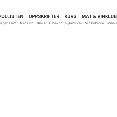
POLLISTEN
OPPSKRIFTER
KURS
MAT & VINKLUB
Menu
Dagens rett
Ukens vin
Drinker
Gavekort
Nyhetsbrev
Min kokebok
Mine 