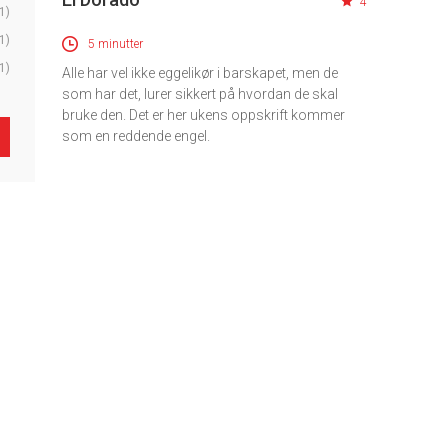
4
1)
1)
5 minutter
1)
Alle har vel ikke eggelikør i barskapet, men de
som har det, lurer sikkert på hvordan de skal
bruke den. Det er her ukens oppskrift kommer
som en reddende engel.