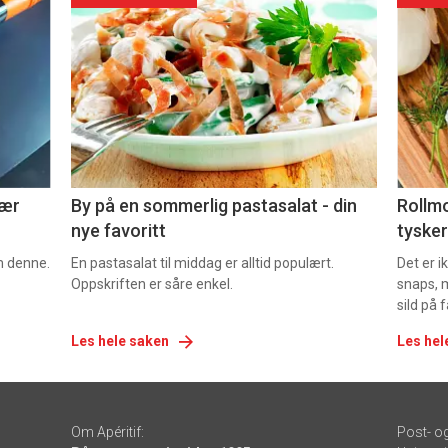
akkurat
akk
nå
nå
-
-
5
6
nær
By på en sommerlig pastasalat - din
Rollmo
nye favoritt
tysker
om denne.
En pastasalat til middag er alltid populært.
Det er 
Oppskriften er såre enkel.
snaps, 
sild på 
Les hele saken
Les hel
Om Apéritif:
Post- o