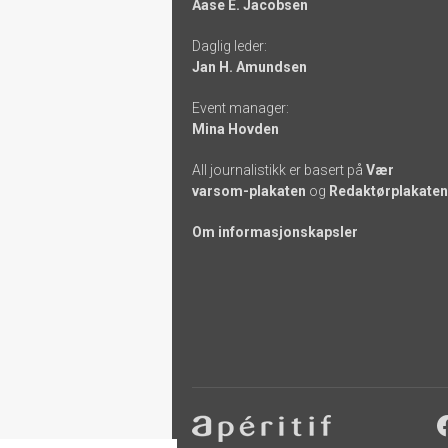
Aase E. Jacobsen
links
Daglig leder:
Jan H. Amundsen
Event manager:
Mina Hovden
All journalistikk er basert på
Vær
varsom-plakaten
og
Redaktørplakaten
Om informasjonskapsler
Footer