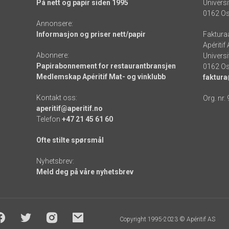
På nett og papir siden 1995
Universi
0162 Os
Annonsere:
Informasjon og priser nett/papir
Faktura
Apéritif
Abonnere:
Universi
Papirabonnement for restaurantbransjen
0162 Os
Medlemskap Apéritif Mat- og vinklubb
faktura
Kontakt oss:
Org. nr.
aperitif@aperitif.no
Telefon
+47 21 45 61 60
Ofte stilte spørsmål
Nyhetsbrev:
Meld deg på våre nyhetsbrev
Copyright 1995-2023 © Apéritif AS