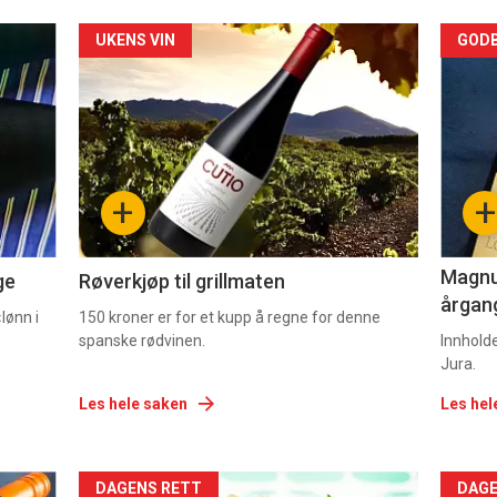
Forsiden
For
UKENS VIN
GODB
akkurat
akk
nå
nå
-
-
+
+
2
3
Magnum
ge
Røverkjøp til grillmaten
årgang
lønn i
150 kroner er for et kupp å regne for denne
spanske rødvinen.
Innhold
Jura.
Les hele saken
Les hel
Forsiden
For
DAGENS RETT
DAGE