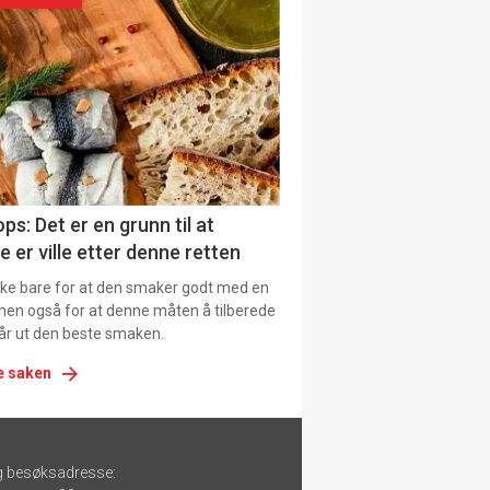
urat
ps: Det er en grunn til at
e er ville etter denne retten
ikke bare for at den smaker godt med en
men også for at denne måten å tilberede
får ut den beste smaken.
e saken
g besøksadresse: