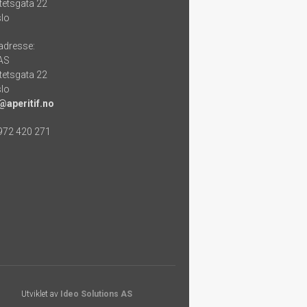
tetsgata 22
lo
adresse:
 AS
tetsgata 22
lo
@aperitif.no
 972 420 271
Utviklet av
Ideo Solutions AS