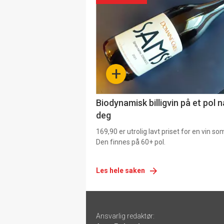
akkurat
nå
-
+
4
Biodynamisk billigvin på et pol 
deg
169,90 er utrolig lavt priset for en vin s
Den finnes på 60+ pol.
Les hele saken
Footer
Ansvarlig redaktør:
-