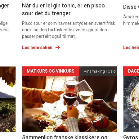
ager
Når du er lei gin tonic, er en pisco
Disse 
sour det du trenger
Årsaken 
elige
Pisco sour er som navnet antyder en svært frisk
himmel
denne
drink, og den forfriskende evnen gjør at den
passer perfekt også til mat.
Les hele saken
Les hel
Forsiden
For
MATKURS OG VINKURS
DAGE
Vinsmaking i Oslo
akkurat
akk
nå
nå
-
-
5
6
Sammenlign franske klassikere og
Gyros 