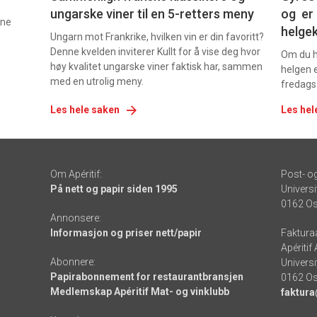
ungarske viner til en 5-retters meny
og er 
nne
helge
Ungarn mot Frankrike, hvilken vin er din favoritt?
Denne kvelden inviterer Kullt for å vise deg hvor
Om du ha
høy kvalitet ungarske viner faktisk har, sammen
helgen e
med en utrolig meny.
fredags
Les hele saken
Les hel
Om Apéritif:
Post- o
På nett og papir siden 1995
Universi
0162 Os
Annonsere:
Informasjon og priser nett/papir
Faktura
Apéritif
Abonnere:
Universi
Papirabonnement for restaurantbransjen
0162 Os
Medlemskap Apéritif Mat- og vinklubb
faktura