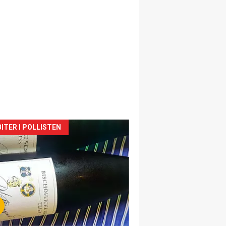
siden
ITER I POLLISTEN
urat