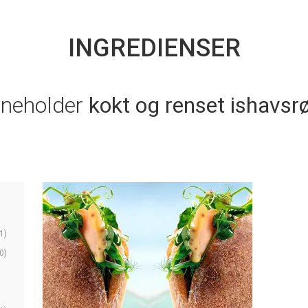
INGREDIENSER
nneholder
kokt og renset ishavsrø
1)
0)