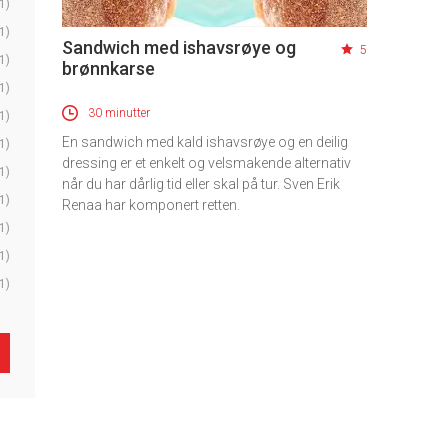
1)
1)
Sandwich med ishavsrøye og
5
1)
brønnkarse
1)
30 minutter
1)
En sandwich med kald ishavsrøye og en deilig
1)
dressing er et enkelt og velsmakende alternativ
1)
når du har dårlig tid eller skal på tur. Sven Erik
1)
Renaa har komponert retten.
1)
1)
1)