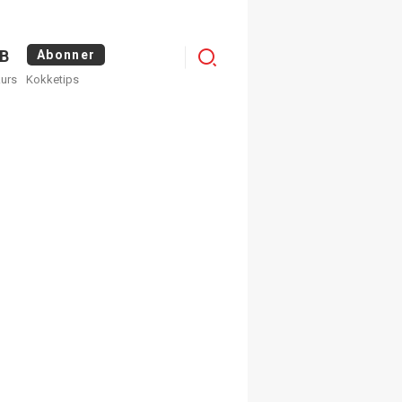
Logg
B
Abonner
kurs
Kokketips
inn