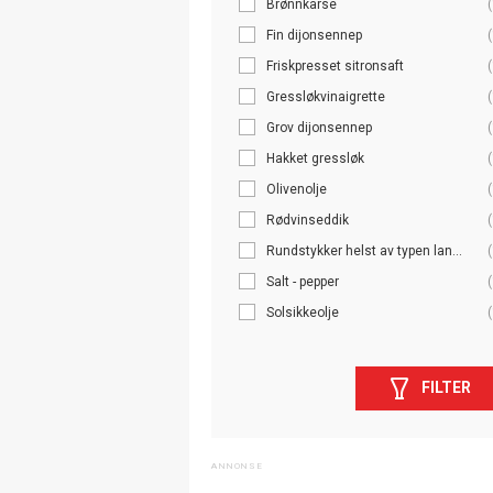
Brønnkarse
(
Fin dijonsennep
(
Friskpresset sitronsaft
(
Gressløkvinaigrette
(
Grov dijonsennep
(
Hakket gressløk
(
Olivenolje
(
Rødvinseddik
(
Rundstykker helst av typen lan...
(
Salt - pepper
(
Solsikkeolje
(
FILTER