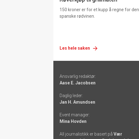
150 kroner er for et kupp å regne for de
spanske rødvinen.
Les hele saken
Footer
Ansvarlig redaktør:
-
Aase E. Jacobsen
links
Daglig leder:
Jan H. Amundsen
Event manager:
Mina Hovden
All journalistikk er basert på
Vær