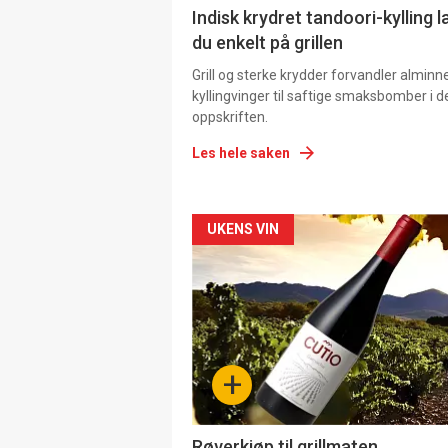
Indisk krydret tandoori-kylling l
du enkelt på grillen
Grill og sterke krydder forvandler alminn
kyllingvinger til saftige smaksbomber i 
oppskriften.
Les hele saken
Forsiden
UKENS VIN
akkurat
nå
-
+
4
Røverkjøp til grillmaten