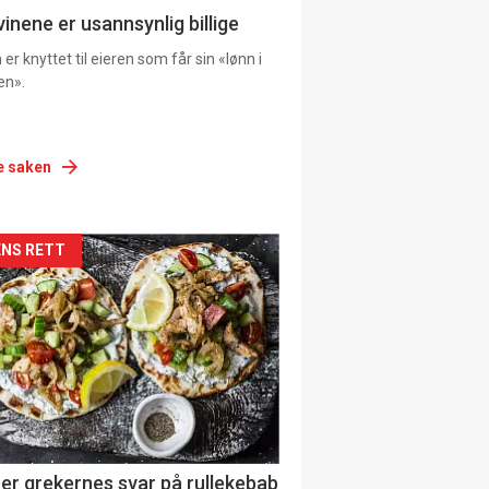
vinene er usannsynlig billige
er knyttet til eieren som får sin «lønn i
en».
e saken
siden
NS RETT
urat
er grekernes svar på rullekebab