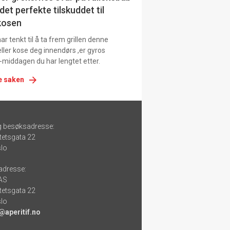
det perfekte tilskuddet til
kosen
r tenkt til å ta frem grillen denne
ller kose deg innendørs ,er gyros
-middagen du har lengtet etter.
e saken
g besøksadresse:
tetsgata 22
lo
adresse:
 AS
tetsgata 22
lo
@aperitif.no