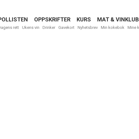
POLLISTEN
OPPSKRIFTER
KURS
MAT & VINKLUB
Menu
Dagens rett
Ukens vin
Drinker
Gavekort
Nyhetsbrev
Min kokebok
Mine 