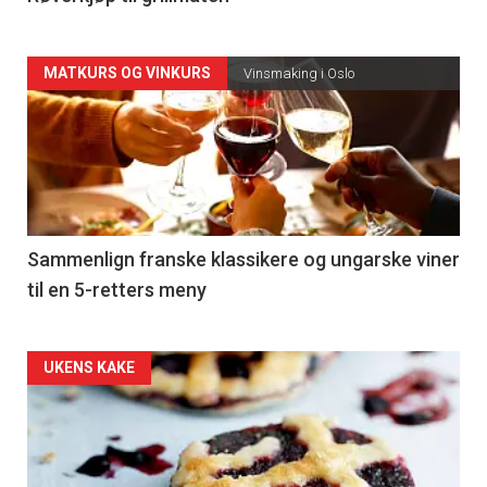
Forsiden
MATKURS OG VINKURS
Vinsmaking i Oslo
akkurat
nå
-
5
Sammenlign franske klassikere og ungarske viner
til en 5-retters meny
Forsiden
UKENS KAKE
akkurat
nå