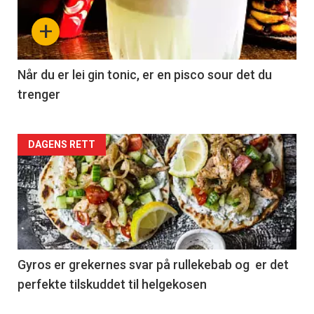
+
Når du er lei gin tonic, er en pisco sour det du
trenger
Forsiden
DAGENS RETT
akkurat
nå
-
2
Gyros er grekernes svar på rullekebab og er det
perfekte tilskuddet til helgekosen