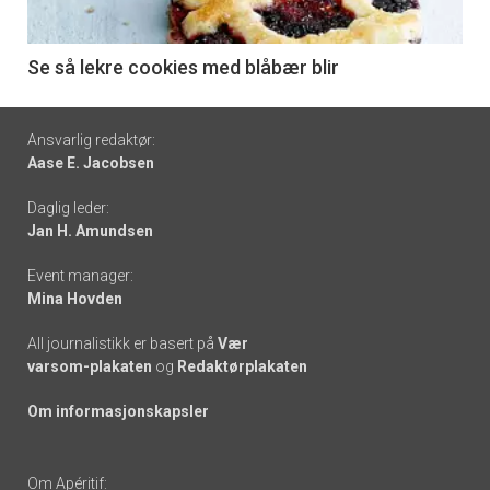
-
6
Se så lekre cookies med blåbær blir
Footer
Ansvarlig redaktør:
Aase E. Jacobsen
-
Daglig leder:
links
Jan H. Amundsen
Event manager:
Mina Hovden
All journalistikk er basert på
Vær
varsom-plakaten
og
Redaktørplakaten
Om informasjonskapsler
Om Apéritif: