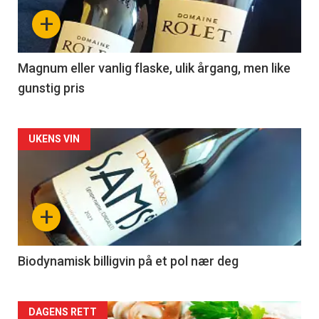
nå
+
-
3
Magnum eller vanlig flaske, ulik årgang, men like
gunstig pris
Forsiden
UKENS VIN
akkurat
nå
+
-
4
Biodynamisk billigvin på et pol nær deg
Forsiden
DAGENS RETT