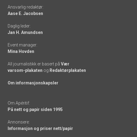
Footer
Ansvarlig redaktør:
Aase E. Jacobsen
-
Daglig leder:
links
Jan H. Amundsen
Event manager:
Mina Hovden
All journalistikk er basert på
Vær
varsom-plakaten
og
Redaktørplakaten
Om informasjonskapsler
Om Apéritif:
På nett og papir siden 1995
Annonsere:
Informasjon og priser nett/papir