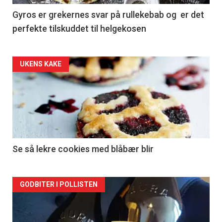
Gyros er grekernes svar på rullekebab og er det
perfekte tilskuddet til helgekosen
Forsiden
UKENS KAKE
akkurat
nå
-
2
Se så lekre cookies med blåbær blir
Forsiden
GODBITER I POLLISTEN
akkurat