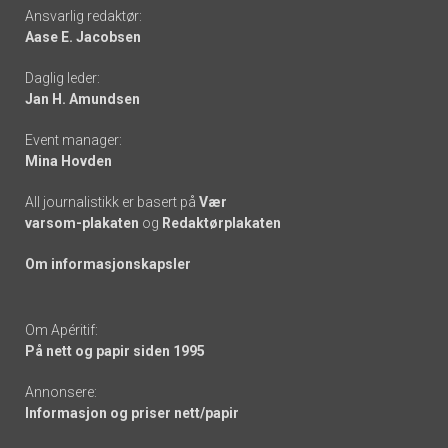
Footer
Ansvarlig redaktør:
Aase E. Jacobsen
-
Daglig leder:
links
Jan H. Amundsen
Event manager:
Mina Hovden
All journalistikk er basert på
Vær
varsom-plakaten
og
Redaktørplakaten
Om informasjonskapsler
Om Apéritif:
På nett og papir siden 1995
Annonsere:
Informasjon og priser nett/papir