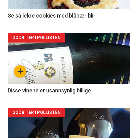
Se så lekre cookies med blåbær blir
Forsiden
GODBITER I POLLISTEN
akkurat
nå
+
-
2
Disse vinene er usannsynlig billige
Forsiden
GODBITER I POLLISTEN
akkurat