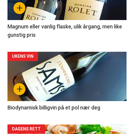
nå
+
-
3
Magnum eller vanlig flaske, ulik årgang, men like
gunstig pris
Forsiden
UKENS VIN
akkurat
nå
+
-
4
Biodynamisk billigvin på et pol nær deg
Forsiden
DAGENS RETT