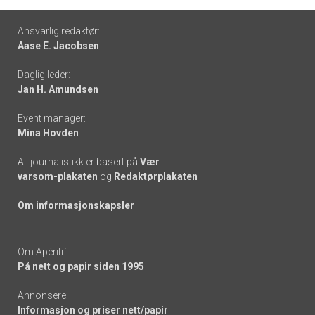
Footer
Ansvarlig redaktør:
Aase E. Jacobsen
-
Daglig leder:
links
Jan H. Amundsen
Event manager:
Mina Hovden
All journalistikk er basert på
Vær
varsom-plakaten
og
Redaktørplakaten
Om informasjonskapsler
Om Apéritif:
På nett og papir siden 1995
Annonsere:
Informasjon og priser nett/papir