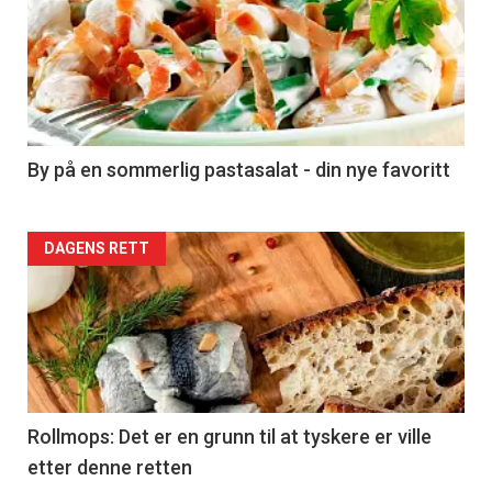
akkurat
nå
-
5
By på en sommerlig pastasalat - din nye favoritt
Forsiden
DAGENS RETT
akkurat
nå
-
6
Rollmops: Det er en grunn til at tyskere er ville
etter denne retten