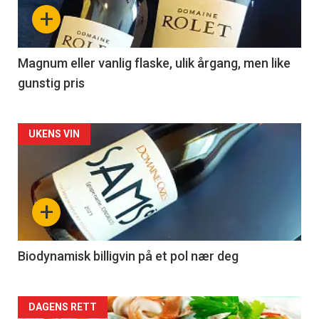
nå
+
-
3
Magnum eller vanlig flaske, ulik årgang, men like
gunstig pris
Forsiden
UKENS VIN
akkurat
nå
+
-
4
Biodynamisk billigvin på et pol nær deg
Forsiden
DAGENS RETT