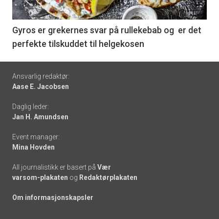
-
6
Gyros er grekernes svar på rullekebab og er det
perfekte tilskuddet til helgekosen
Footer
Ansvarlig redaktør:
Aase E. Jacobsen
-
Daglig leder:
links
Jan H. Amundsen
Event manager:
Mina Hovden
All journalistikk er basert på
Vær
varsom-plakaten
og
Redaktørplakaten
Om informasjonskapsler