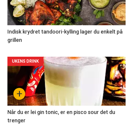
Indisk krydret tandoori-kylling lager du enkelt på
grillen
Forsiden
UKENS DRINK
akkurat
nå
+
-
2
Når du er lei gin tonic, er en pisco sour det du
trenger