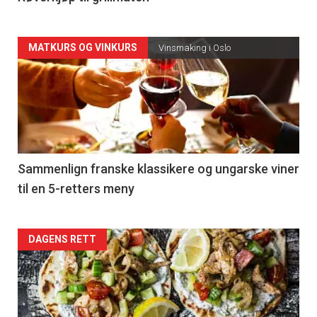
Forsiden
MATKURS OG VINKURS
Vinsmaking i Oslo
akkurat
nå
-
5
Sammenlign franske klassikere og ungarske viner
til en 5-retters meny
Forsiden
DAGENS RETT
akkurat
nå