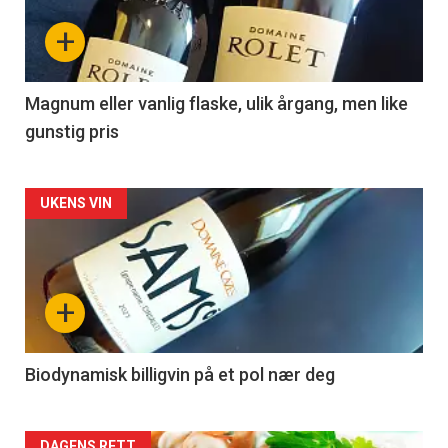
nå
+
-
3
Magnum eller vanlig flaske, ulik årgang, men like
gunstig pris
Forsiden
UKENS VIN
akkurat
nå
+
-
4
Biodynamisk billigvin på et pol nær deg
DAGENS RETT