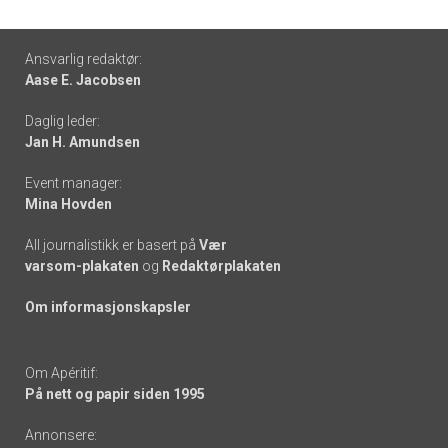
Footer
Ansvarlig redaktør:
Aase E. Jacobsen
-
Daglig leder:
links
Jan H. Amundsen
Event manager:
Mina Hovden
All journalistikk er basert på
Vær
varsom-plakaten
og
Redaktørplakaten
Om informasjonskapsler
Om Apéritif:
På nett og papir siden 1995
Annonsere: