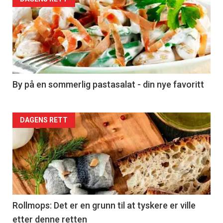
Forsiden
akkurat
nå
-
5
By på en sommerlig pastasalat - din nye favoritt
Forsiden
DAGENS RETT
akkurat
nå
-
6
Rollmops: Det er en grunn til at tyskere er ville
etter denne retten