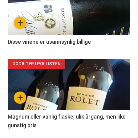
akkurat
nå
+
-
2
Disse vinene er usannsynlig billige
Forsiden
GODBITER I POLLISTEN
akkurat
nå
+
-
3
Magnum eller vanlig flaske, ulik årgang, men like
gunstig pris