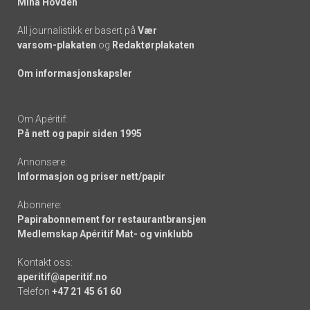
Mina Hovden
All journalistikk er basert på
Vær
varsom-plakaten
og
Redaktørplakaten
Om informasjonskapsler
Om Apéritif:
På nett og papir siden 1995
Annonsere:
Informasjon og priser nett/papir
Abonnere:
Papirabonnement for restaurantbransjen
Medlemskap Apéritif Mat- og vinklubb
Kontakt oss:
aperitif@aperitif.no
Telefon
+47 21 45 61 60