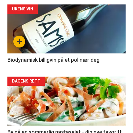
Forsiden
UKENS VIN
akkurat
nå
+
-
4
Biodynamisk billigvin på et pol nær deg
Forsiden
DAGENS RETT
akkurat
nå
-
5
By på en sommerlig pastasalat - din nye favoritt