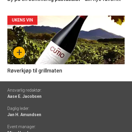
Forsiden
UKENS VIN
akkurat
nå
+
-
6
Røverkjøp til grillmaten
Footer
Ansvarlig redaktør:
Aase E. Jacobsen
-
Daglig leder:
links
Jan H. Amundsen
Event manager: