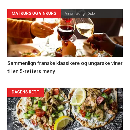
Forsiden
MATKURS OG VINKURS
Vinsmaking i Oslo
akkurat
nå
-
5
Sammenlign franske klassikere og ungarske viner
til en 5-retters meny
Forsiden
DAGENS RETT
akkurat
nå