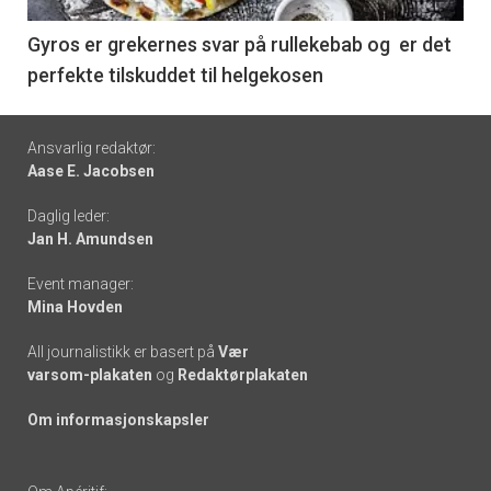
-
6
Gyros er grekernes svar på rullekebab og er det
perfekte tilskuddet til helgekosen
Footer
Ansvarlig redaktør:
Aase E. Jacobsen
-
Daglig leder:
links
Jan H. Amundsen
Event manager:
Mina Hovden
All journalistikk er basert på
Vær
varsom-plakaten
og
Redaktørplakaten
Om informasjonskapsler