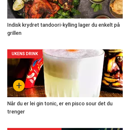
Indisk krydret tandoori-kylling lager du enkelt på
grillen
Forsiden
UKENS DRINK
akkurat
nå
+
-
2
Når du er lei gin tonic, er en pisco sour det du
trenger