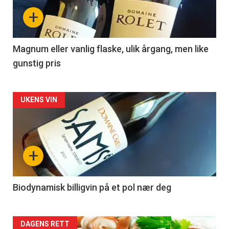
nå
+
-
3
Magnum eller vanlig flaske, ulik årgang, men like
gunstig pris
Forsiden
UKENS VIN
akkurat
nå
+
-
4
Biodynamisk billigvin på et pol nær deg
Forsiden
DAGENS RETT