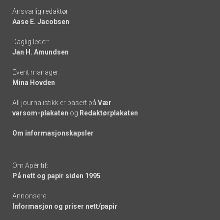
Footer
Ansvarlig redaktør:
Aase E. Jacobsen
-
Daglig leder:
links
Jan H. Amundsen
Event manager:
Mina Hovden
All journalistikk er basert på
Vær
varsom-plakaten
og
Redaktørplakaten
Om informasjonskapsler
Om Apéritif:
På nett og papir siden 1995
Annonsere:
Informasjon og priser nett/papir