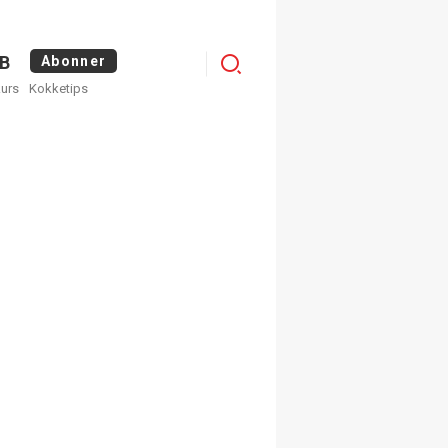
Logg
B
Abonner
kurs
Kokketips
inn