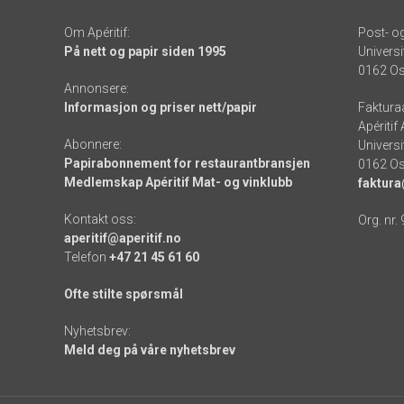
Om Apéritif:
Post- o
På nett og papir siden 1995
Universi
0162 Os
Annonsere:
Informasjon og priser nett/papir
Faktura
Apéritif
Abonnere:
Universi
Papirabonnement for restaurantbransjen
0162 Os
Medlemskap Apéritif Mat- og vinklubb
faktura
Kontakt oss:
Org. nr.
aperitif@aperitif.no
Telefon
+47 21 45 61 60
Ofte stilte spørsmål
Nyhetsbrev:
Meld deg på våre nyhetsbrev