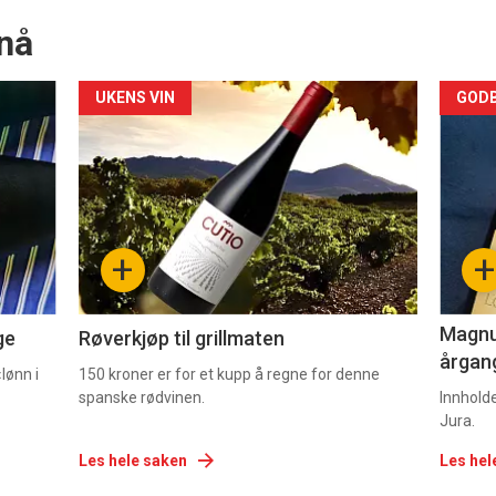
nå
Forsiden
For
UKENS VIN
GODB
akkurat
akk
nå
nå
-
-
+
+
2
3
Magnum
ge
Røverkjøp til grillmaten
årgang
lønn i
150 kroner er for et kupp å regne for denne
spanske rødvinen.
Innhold
Jura.
Les hele saken
Les hel