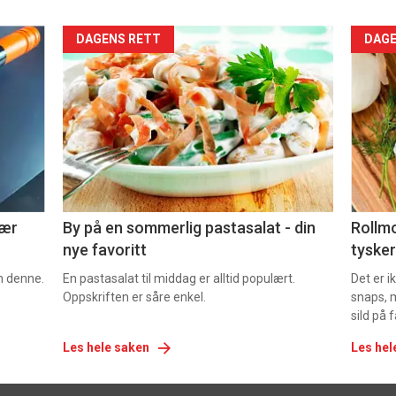
Forsiden
For
DAGENS RETT
DAGE
akkurat
akk
nå
nå
-
-
5
6
nær
By på en sommerlig pastasalat - din
Rollmo
nye favoritt
tysker
om denne.
En pastasalat til middag er alltid populært.
Det er 
Oppskriften er såre enkel.
snaps, 
sild på 
Les hele saken
Les hel