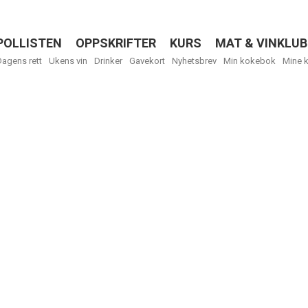
POLLISTEN
OPPSKRIFTER
KURS
MAT & VINKLUB
Menu
Dagens rett
Ukens vin
Drinker
Gavekort
Nyhetsbrev
Min kokebok
Mine 