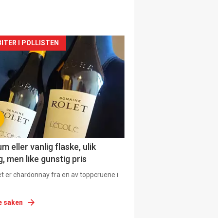
siden
ITER I POLLISTEN
urat
 eller vanlig flaske, ulik
, men like gunstig pris
et er chardonnay fra en av toppcruene i
e saken