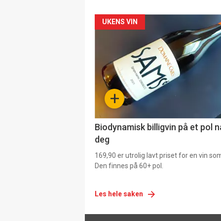
Forsiden
UKENS VIN
akkurat
nå
-
+
4
Biodynamisk billigvin på et pol 
deg
169,90 er utrolig lavt priset for en vin s
Den finnes på 60+ pol.
Les hele saken