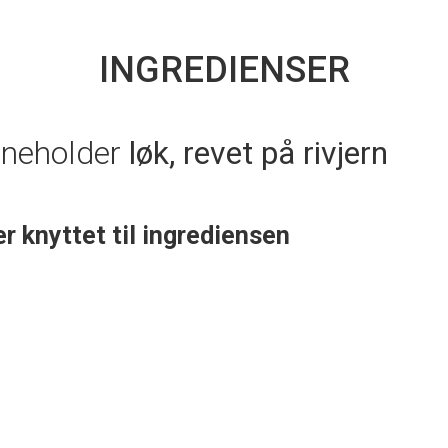
INGREDIENSER
nneholder
løk, revet på rivjern
er knyttet til ingrediensen