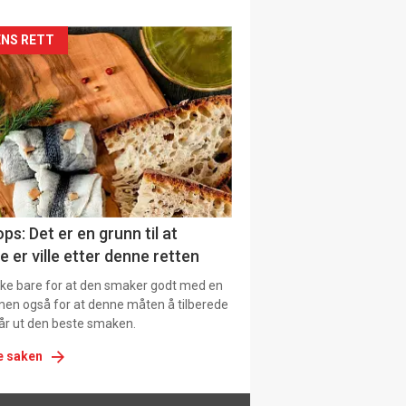
siden
NS RETT
urat
ps: Det er en grunn til at
e er ville etter denne retten
ikke bare for at den smaker godt med en
men også for at denne måten å tilberede
får ut den beste smaken.
e saken