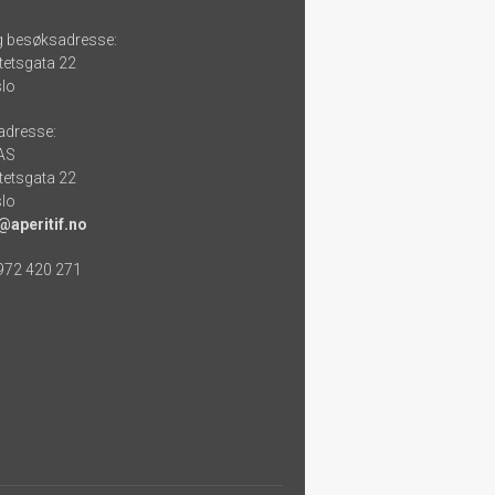
g besøksadresse:
tetsgata 22
lo
adresse:
 AS
tetsgata 22
lo
@aperitif.no
 972 420 271