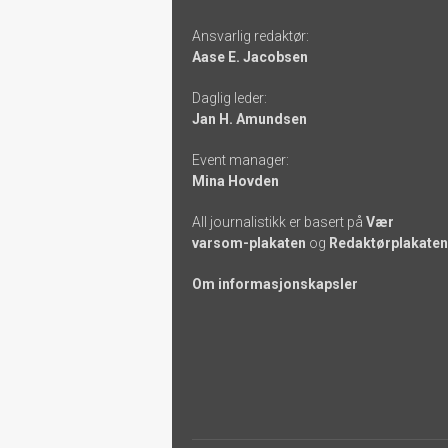
Footer
Ansvarlig redaktør:
-
Aase E. Jacobsen
links
Daglig leder:
Jan H. Amundsen
Event manager:
Mina Hovden
All journalistikk er basert på
Vær
varsom-plakaten
og
Redaktørplakaten
Om informasjonskapsler