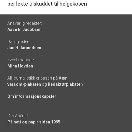
perfekte tilskuddet til helgekosen
Footer
Ansvarlig redaktør:
Aase E. Jacobsen
-
Daglig leder:
links
Jan H. Amundsen
Event manager:
Mina Hovden
All journalistikk er basert på
Vær
varsom-plakaten
og
Redaktørplakaten
Om informasjonskapsler
Om Apéritif:
På nett og papir siden 1995