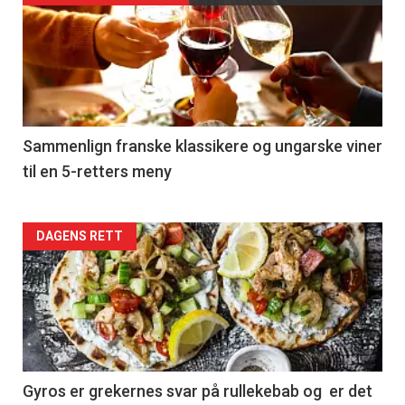
akkurat
nå
-
5
Sammenlign franske klassikere og ungarske viner
til en 5-retters meny
Forsiden
DAGENS RETT
akkurat
nå
-
6
Gyros er grekernes svar på rullekebab og er det