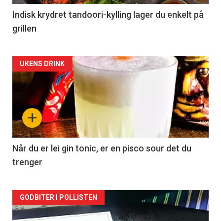
Indisk krydret tandoori-kylling lager du enkelt på
grillen
Forsiden
UKENS DRINK
akkurat
nå
+
-
2
Når du er lei gin tonic, er en pisco sour det du
trenger
Forsiden
GODBITER I POLLISTEN
akkurat