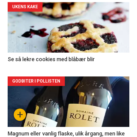
Forsiden
UKENS KAKE
akkurat
nå
-
2
Se så lekre cookies med blåbær blir
Forsiden
GODBITER I POLLISTEN
akkurat
nå
+
-
3
Magnum eller vanlig flaske, ulik årgang, men like