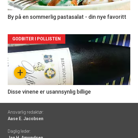
-
5
By på en sommerlig pastasalat - din nye favoritt
Forsiden
GODBITER I POLLISTEN
akkurat
nå
+
-
6
Disse vinene er usannsynlig billige
Footer
Ansvarlig redaktør:
Aase E. Jacobsen
-
Daglig leder:
links
Jan H. Amundsen