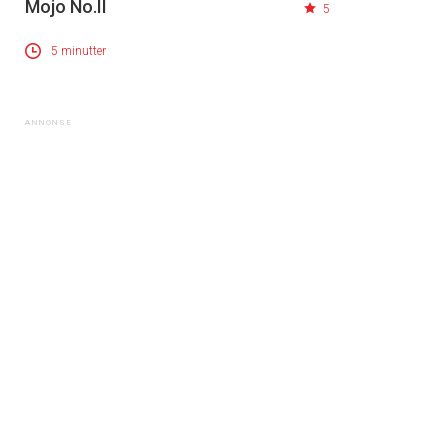
Mojo No.II
5
5 minutter