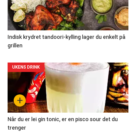
Indisk krydret tandoori-kylling lager du enkelt på
grillen
Forsiden
UKENS DRINK
akkurat
nå
+
-
2
Når du er lei gin tonic, er en pisco sour det du
trenger