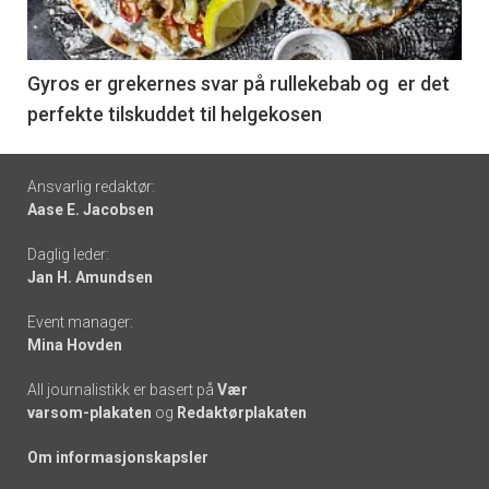
-
6
Gyros er grekernes svar på rullekebab og er det
perfekte tilskuddet til helgekosen
Footer
Ansvarlig redaktør:
Aase E. Jacobsen
-
Daglig leder:
links
Jan H. Amundsen
Event manager:
Mina Hovden
All journalistikk er basert på
Vær
varsom-plakaten
og
Redaktørplakaten
Om informasjonskapsler