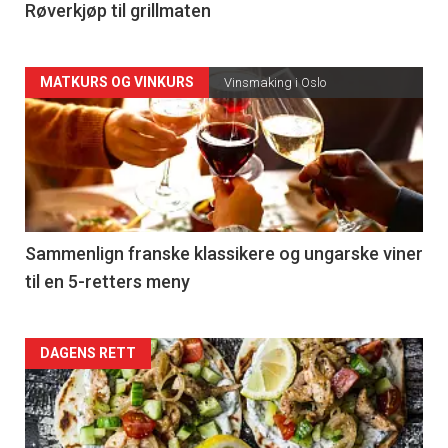
4
Røverkjøp til grillmaten
Forsiden
MATKURS OG VINKURS
Vinsmaking i Oslo
akkurat
nå
-
5
Sammenlign franske klassikere og ungarske viner
til en 5-retters meny
Forsiden
DAGENS RETT
akkurat
nå