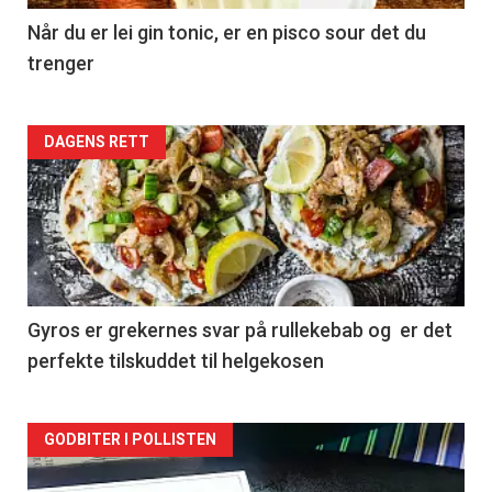
Når du er lei gin tonic, er en pisco sour det du
trenger
Forsiden
DAGENS RETT
akkurat
nå
-
2
Gyros er grekernes svar på rullekebab og er det
perfekte tilskuddet til helgekosen
Forsiden
GODBITER I POLLISTEN
akkurat