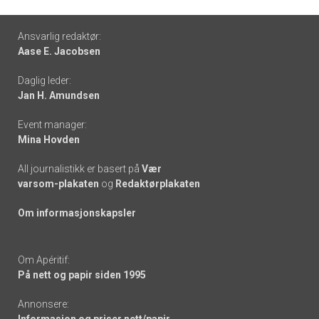
Footer
Ansvarlig redaktør:
Aase E. Jacobsen
-
Daglig leder:
links
Jan H. Amundsen
Event manager:
Mina Hovden
All journalistikk er basert på
Vær
varsom-plakaten
og
Redaktørplakaten
Om informasjonskapsler
Om Apéritif:
På nett og papir siden 1995
Annonsere: