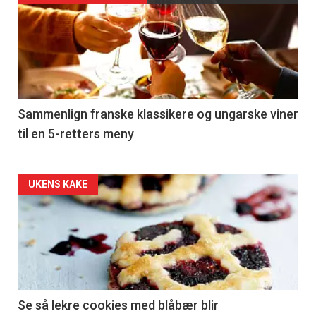
akkurat
nå
-
5
Sammenlign franske klassikere og ungarske viner
til en 5-retters meny
Forsiden
UKENS KAKE
akkurat
nå
-
6
Se så lekre cookies med blåbær blir