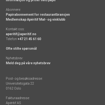
Informasjon og priser nett/papir
Abonnere:
Papirabonnement for restaurantbransjen
Medlemskap Apéritif Mat- og vinklubb
Kontakt oss:
aperitif@aperitif.no
Telefon
+47 21 45 61 60
Ofte stilte spørsmål
Nyhetsbrev:
Meld deg på våre nyhetsbrev
Post- og besøksadresse:
Universitetsgata 22
0162 Oslo
Fakturaadresse:
Apéritif AS