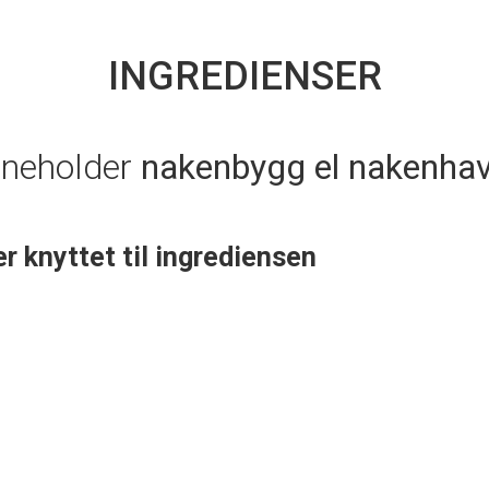
INGREDIENSER
nneholder
nakenbygg el nakenha
er knyttet til ingrediensen