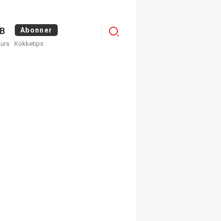
Logg
B
Abonner
kurs
Kokketips
inn