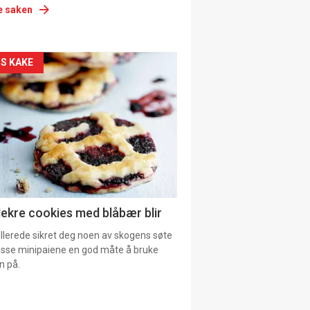
e saken
siden
S KAKE
urat
lekre cookies med blåbær blir
allerede sikret deg noen av skogens søte
 disse minipaiene en god måte å bruke
n på.