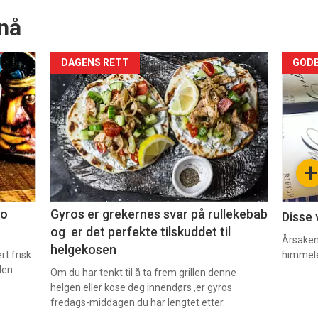
nå
Forsiden
For
DAGENS RETT
GODB
akkurat
akk
nå
nå
-
-
+
2
3
co
Gyros er grekernes svar på rullekebab
Disse 
og er det perfekte tilskuddet til
Årsaken 
helgekosen
t frisk
himmel
den
Om du har tenkt til å ta frem grillen denne
helgen eller kose deg innendørs ,er gyros
fredags-middagen du har lengtet etter.