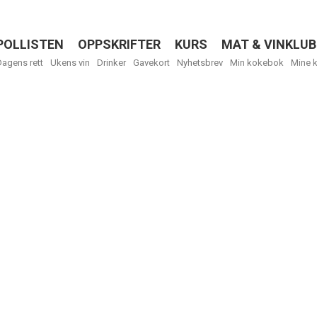
POLLISTEN
OPPSKRIFTER
KURS
MAT & VINKLUB
Menu
Dagens rett
Ukens vin
Drinker
Gavekort
Nyhetsbrev
Min kokebok
Mine 