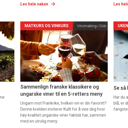
Les hele saken
Les hel
Forsiden
For
MATKURS OG VINKURS
UKEN
Vinsmaking i Oslo
akkurat
akk
nå
nå
-
-
5
6
Sammenlign franske klassikere og
Se så 
ungarske viner til en 5-retters meny
nne
Har du 
Ungarn mot Frankrike, hvilken vin er din favoritt?
blå, er
Denne kvelden inviterer Kullt for å vise deg hvor
fangste
høy kvalitet ungarske viner faktisk har, sammen
med en utrolig meny.