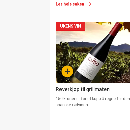
Les hele saken
Forsiden
UKENS VIN
akkurat
nå
-
+
4
Røverkjøp til grillmaten
150 kroner er for et kupp å regne for de
spanske rødvinen.