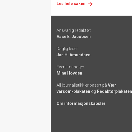
Les hele saken
Footer
Ansvarlig redaktør:
-
Aase E. Jacobsen
links
Daglig leder:
Jan H. Amundsen
Event manager:
Mina Hovden
All journalistikk er basert på
Vær
varsom-plakaten
og
Redaktørplakaten
Om informasjonskapsler