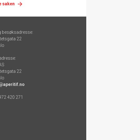
e saken
g besøksadresse:
tetsgata 22
lo
adresse:
 AS
tetsgata 22
lo
@aperitif.no
 972 420 271