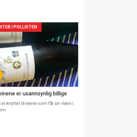
siden
ITER I POLLISTEN
urat
vinene er usannsynlig billige
er knyttet til eieren som får sin «lønn i
en».