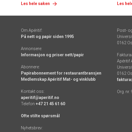
Les hele saken
Les hel
Om Apéritif:
Post- o
På nett og papir siden 1995
Universi
0162 Os
Annonsere:
Informasjon og priser nett/papir
Faktura
Apéritif
Abonnere:
Universi
Papirabonnement for restaurantbransjen
0162 Os
Medlemskap Apéritif Mat- og vinklubb
faktura
Kontakt oss:
Org. nr.
aperitif@aperitif.no
Telefon
+47 21 45 61 60
Ofte stilte spørsmål
Nyhetsbrev: