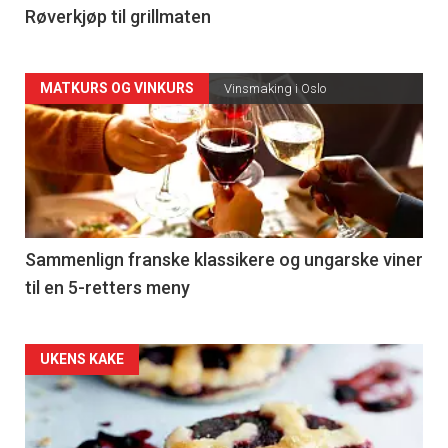
4
Røverkjøp til grillmaten
Forsiden
MATKURS OG VINKURS
Vinsmaking i Oslo
akkurat
nå
-
5
Sammenlign franske klassikere og ungarske viner
til en 5-retters meny
Forsiden
UKENS KAKE
akkurat