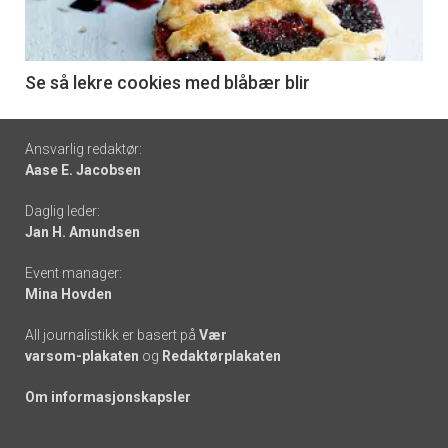
nå
-
6
Se så lekre cookies med blåbær blir
Footer
Ansvarlig redaktør:
Aase E. Jacobsen
-
Daglig leder:
links
Jan H. Amundsen
Event manager:
Mina Hovden
All journalistikk er basert på
Vær
varsom-plakaten
og
Redaktørplakaten
Om informasjonskapsler