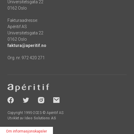
Universitetsgata 22
0162 Oslo
Fakturaadresse:
Apéritif AS
Universitetsgata 22
0162 Oslo
faktura@aperitif.no
Org. nr. 972 420 271
Footer
-
socials
Copyright 1995-2023 © Apéritif AS
Utviklet av
Ideo Solutions AS
Om informasjonskapsler