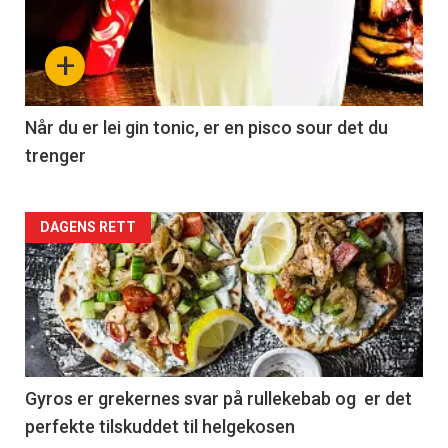
+
Når du er lei gin tonic, er en pisco sour det du
trenger
Forsiden
DAGENS RETT
akkurat
nå
-
2
Gyros er grekernes svar på rullekebab og er det
perfekte tilskuddet til helgekosen