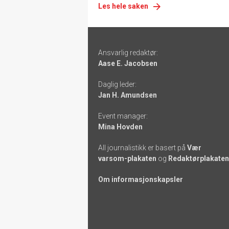
Les hele saken
Footer
Ansvarlig redaktør:
-
Aase E. Jacobsen
links
Daglig leder:
Jan H. Amundsen
Event manager:
Mina Hovden
All journalistikk er basert på
Vær
varsom-plakaten
og
Redaktørplakaten
Om informasjonskapsler