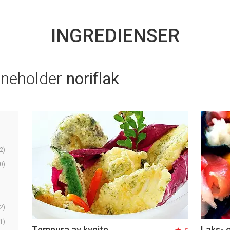
INGREDIENSER
nneholder
noriflak
2)
0)
2)
1)
Tempura av kveite
Laks- o