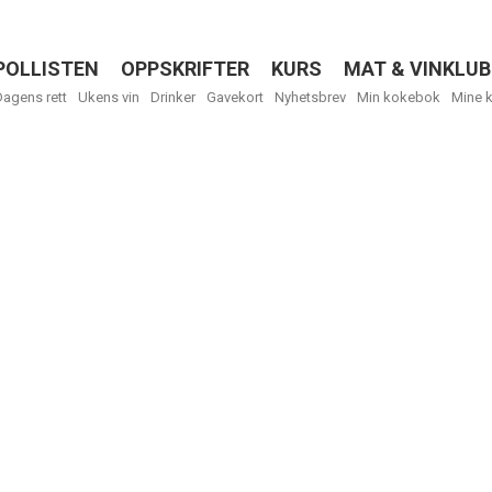
POLLISTEN
OPPSKRIFTER
KURS
MAT & VINKLUB
Menu
Dagens rett
Ukens vin
Drinker
Gavekort
Nyhetsbrev
Min kokebok
Mine 