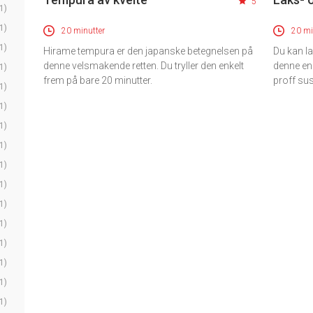
5
1)
1)
20 minutter
20 mi
1)
Hirame tempura er den japanske betegnelsen på
Du kan la
denne velsmakende retten. Du tryller den enkelt
denne en
1)
frem på bare 20 minutter.
proff su
1)
1)
1)
1)
1)
1)
1)
1)
1)
1)
1)
1)