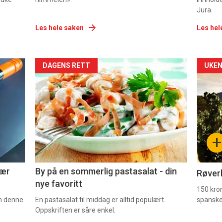
Jura.
Les hele saken
Les hel
Forsiden
For
DAGENS RETT
UKEN
akkurat
akk
nå
nå
-
-
+
5
6
nær
By på en sommerlig pastasalat - din
Røverk
nye favoritt
150 kron
om denne.
En pastasalat til middag er alltid populært.
spanske
Oppskriften er såre enkel.