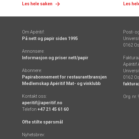
Les hele saken
Les hel
Om Apéritif:
Post- o
På nett og papir siden 1995
Universi
0162 Os
Annonsere:
Informasjon og priser nett/papir
Faktura
Apéritif
Abonnere:
Universi
Papirabonnement for restaurantbransjen
0162 Os
Medlemskap Apéritif Mat- og vinklubb
faktura
Kontakt oss:
Org. nr.
aperitif@aperitif.no
Telefon
+47 21 45 61 60
Ofte stilte spørsmål
Nyhetsbrev: