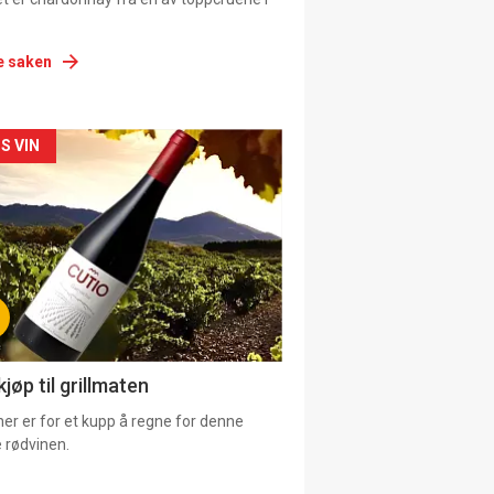
e saken
siden
S VIN
urat
jøp til grillmaten
er er for et kupp å regne for denne
 rødvinen.