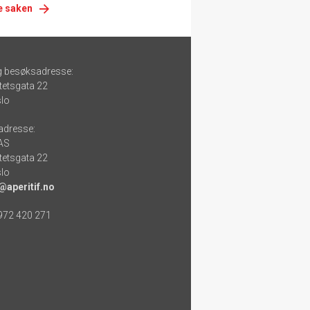
e saken
g besøksadresse:
tetsgata 22
lo
adresse:
 AS
tetsgata 22
lo
@aperitif.no
 972 420 271