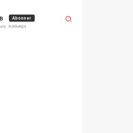
Logg
B
Abonner
kurs
Kokketips
inn