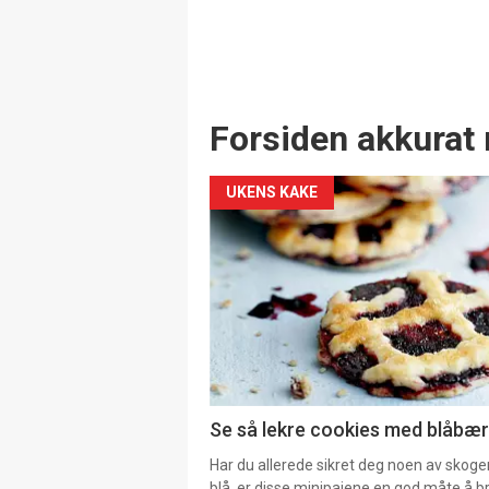
Forsiden akkurat 
UKENS KAKE
Se så lekre cookies med blåbær 
Har du allerede sikret deg noen av skoge
blå, er disse minipaiene en god måte å b