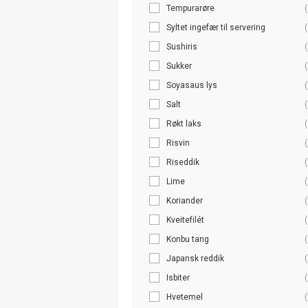
Tempurarøre
(
Syltet ingefær til servering
(
Sushiris
(
Sukker
(
Soyasaus lys
(
Salt
(
Røkt laks
(
Risvin
(
Riseddik
(
Lime
(
Koriander
(
Kveitefilét
(
Konbu tang
(
Japansk reddik
(
Isbiter
(
Hvetemel
(