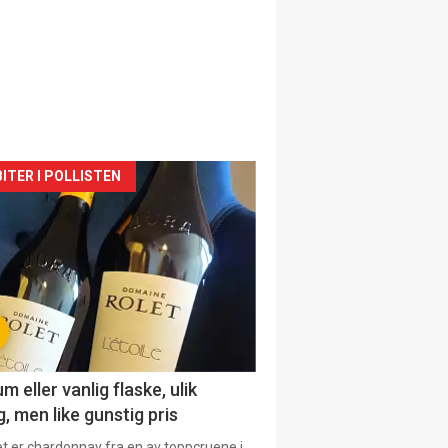
siden
ITER I POLLISTEN
urat
 eller vanlig flaske, ulik
, men like gunstig pris
et er chardonnay fra en av toppcruene i