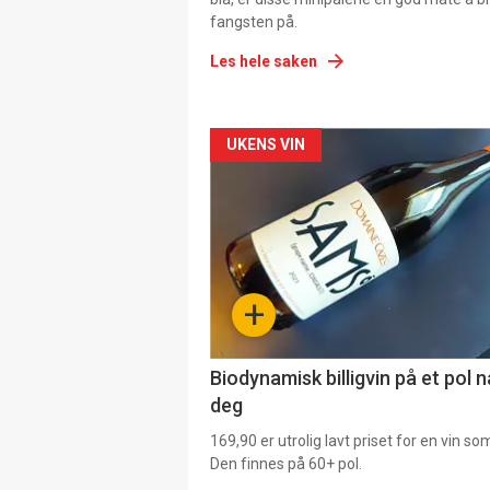
fangsten på.
Les hele saken
Forsiden
UKENS VIN
akkurat
nå
-
+
4
Biodynamisk billigvin på et pol 
deg
169,90 er utrolig lavt priset for en vin s
Den finnes på 60+ pol.