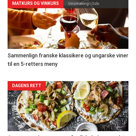
Forsiden
MATKURS OG VINKURS
Vinsmaking i Oslo
akkurat
nå
-
5
Sammenlign franske klassikere og ungarske viner
til en 5-retters meny
Forsiden
DAGENS RETT
akkurat
nå
-