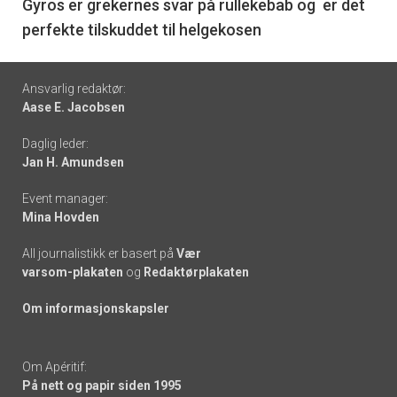
6
Gyros er grekernes svar på rullekebab og er det
perfekte tilskuddet til helgekosen
Footer
Ansvarlig redaktør:
Aase E. Jacobsen
-
Daglig leder:
links
Jan H. Amundsen
Event manager:
Mina Hovden
All journalistikk er basert på
Vær
varsom-plakaten
og
Redaktørplakaten
Om informasjonskapsler
Om Apéritif:
På nett og papir siden 1995