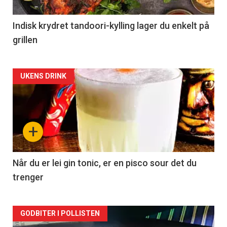
Indisk krydret tandoori-kylling lager du enkelt på
grillen
Forsiden
UKENS DRINK
akkurat
nå
+
-
2
Når du er lei gin tonic, er en pisco sour det du
trenger
Forsiden
GODBITER I POLLISTEN