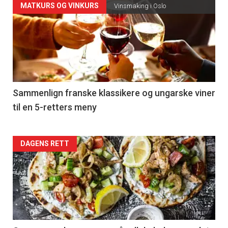
Forsiden
MATKURS OG VINKURS
Vinsmaking i Oslo
akkurat
nå
-
5
Sammenlign franske klassikere og ungarske viner
til en 5-retters meny
Forsiden
DAGENS RETT
akkurat
nå
-