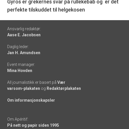
6
Gyros er grekernes svar på rullekebab og er det
perfekte tilskuddet til helgekosen
Footer
Ansvarlig redaktør:
Aase E. Jacobsen
-
Daglig leder:
links
Jan H. Amundsen
Event manager:
Mina Hovden
All journalistikk er basert på
Vær
varsom-plakaten
og
Redaktørplakaten
Om informasjonskapsler
Om Apéritif:
På nett og papir siden 1995