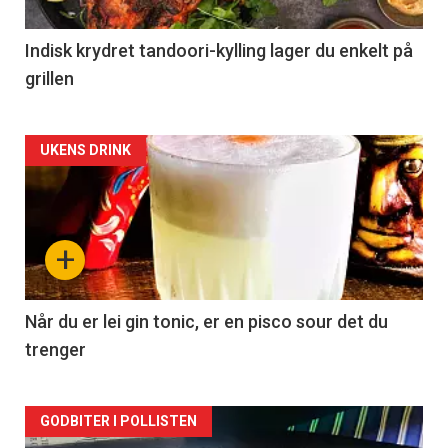
Indisk krydret tandoori-kylling lager du enkelt på
grillen
Forsiden
UKENS DRINK
akkurat
nå
+
-
2
Når du er lei gin tonic, er en pisco sour det du
trenger
Forsiden
GODBITER I POLLISTEN