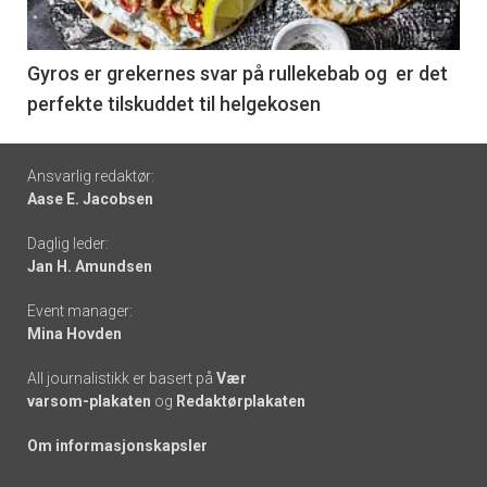
-
6
Gyros er grekernes svar på rullekebab og er det
perfekte tilskuddet til helgekosen
Footer
Ansvarlig redaktør:
Aase E. Jacobsen
-
Daglig leder:
links
Jan H. Amundsen
Event manager:
Mina Hovden
All journalistikk er basert på
Vær
varsom-plakaten
og
Redaktørplakaten
Om informasjonskapsler