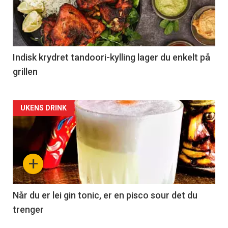
Indisk krydret tandoori-kylling lager du enkelt på
grillen
Forsiden
UKENS DRINK
akkurat
nå
+
-
2
Når du er lei gin tonic, er en pisco sour det du
trenger