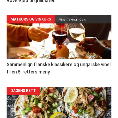
4
Røverkjøp til grillmaten
Forsiden
MATKURS OG VINKURS
Vinsmaking i Oslo
akkurat
nå
-
5
Sammenlign franske klassikere og ungarske viner
til en 5-retters meny
Forsiden
DAGENS RETT
akkurat
nå